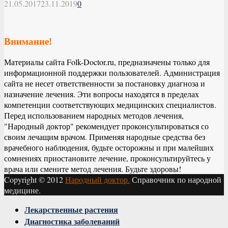
21.05.2017
23.11.2019
0
Внимание!
Материалы сайта Folk-Doctor.ru, предназначены только для
информационной поддержки пользователей. Администрация
сайта не несет ответственности за постановку диагноза и
назначение лечения. Эти вопросы находятся в пределах
компетенции соответствующих медицинских специалистов.
Перед использованием народных методов лечения,
"Народный доктор" рекомендует проконсультироваться со
своим лечащим врачом. Применяя народные средства без
врачебного наблюдения, будьте осторожны и при малейших
сомнениях приостановите лечение, проконсультируйтесь у
врача или смените метод лечения. Будьте здоровы!
Copyright © 2012
Народный доктор.
Справочник по народной
медицине.
Facebook
Twitter
Instagram
Youtube
Vk
Лекарственные растения
Диагностика заболеваний