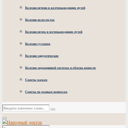
Болезни печени и желчевыводящих путей
Болезни полости рта
Болезни почек и мочевыводящих путей
Болезни суставов
Болезни хирургические
Болезни эндокринной системы и обмена веществ
Советы мамам
Советы по разным вопросам
Искать:
Поиск
Основное
меню
Искать: