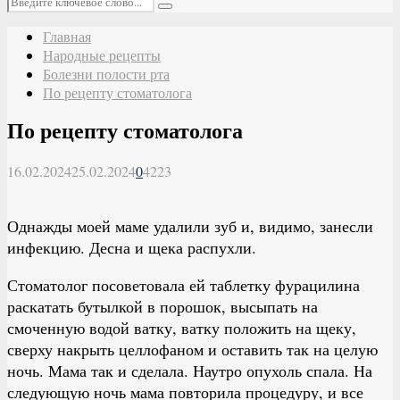
Поиск
Главная
Народные рецепты
Болезни полости рта
По рецепту стоматолога
По рецепту стоматолога
16.02.2024
25.02.2024
0
4223
Однажды моей маме удалили зуб и, видимо, занесли
инфекцию. Десна и щека распухли.
Стоматолог посоветовала ей таблетку фурацилина
раскатать бутылкой в порошок, высыпать на
смоченную водой ватку, ватку положить на щеку,
сверху накрыть целлофаном и оставить так на целую
ночь. Мама так и сделала. Наутро опухоль спала. На
следующую ночь мама повторила процедуру, и все