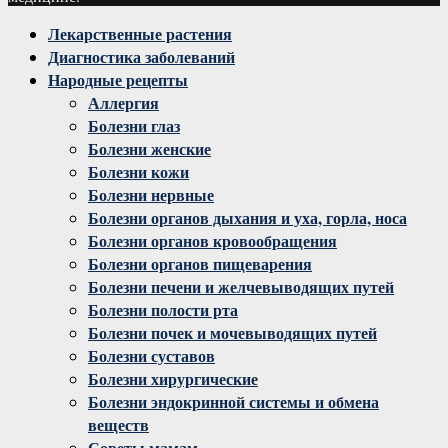
Facebook
Twitter
Instagram
Youtube
Vk
Лекарственные растения
Диагностика заболеваний
Народные рецепты
Аллергия
Болезни глаз
Болезни женские
Болезни кожи
Болезни нервные
Болезни органов дыхания и уха, горла, носа
Болезни органов кровообращения
Болезни органов пищеварения
Болезни печени и желчевыводящих путей
Болезни полости рта
Болезни почек и мочевыводящих путей
Болезни суставов
Болезни хирургические
Болезни эндокринной системы и обмена
веществ
Советы мамам