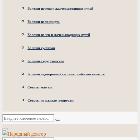
Болезни печени и желчевыводящих путей
Болезни полости рта
Болезни почек и мочевыводящих путей
Болезни суставов
Болезни хирургические
Болезни эндокринной системы и обмена веществ
Советы мамам
Советы по разным вопросам
Искать:
Поиск
Основное
меню
Искать: