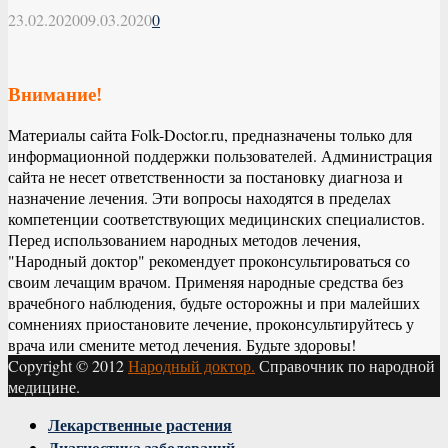
23.02.2020
09.03.2020
0
Внимание!
Материалы сайта Folk-Doctor.ru, предназначены только для
информационной поддержки пользователей. Администрация
сайта не несет ответственности за постановку диагноза и
назначение лечения. Эти вопросы находятся в пределах
компетенции соответствующих медицинских специалистов.
Перед использованием народных методов лечения,
"Народный доктор" рекомендует проконсультироваться со
своим лечащим врачом. Применяя народные средства без
врачебного наблюдения, будьте осторожны и при малейших
сомнениях приостановите лечение, проконсультируйтесь у
врача или смените метод лечения. Будьте здоровы!
Copyright © 2012
Народный доктор.
Справочник по народной
медицине.
Facebook
Twitter
Instagram
Youtube
Vk
Лекарственные растения
Диагностика заболеваний