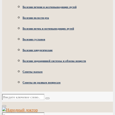
Болезни печени и желчевыводящих путей
Болезни полости рта
Болезни почек и мочевыводящих путей
Болезни суставов
Болезни хирургические
Болезни эндокринной системы и обмена веществ
Советы мамам
Советы по разным вопросам
Искать:
Поиск
Основное
меню
Искать: