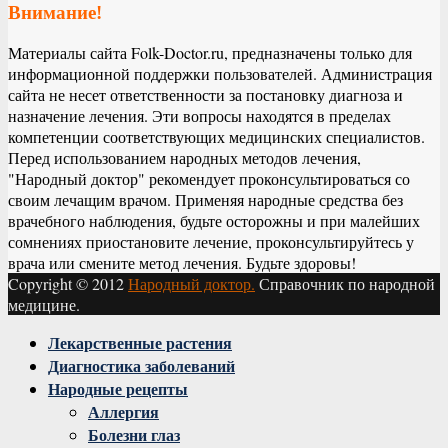
Внимание!
Материалы сайта Folk-Doctor.ru, предназначены только для
информационной поддержки пользователей. Администрация
сайта не несет ответственности за постановку диагноза и
назначение лечения. Эти вопросы находятся в пределах
компетенции соответствующих медицинских специалистов.
Перед использованием народных методов лечения,
"Народный доктор" рекомендует проконсультироваться со
своим лечащим врачом. Применяя народные средства без
врачебного наблюдения, будьте осторожны и при малейших
сомнениях приостановите лечение, проконсультируйтесь у
врача или смените метод лечения. Будьте здоровы!
Copyright © 2012
Народный доктор.
Справочник по народной
медицине.
Facebook
Twitter
Instagram
Youtube
Vk
Лекарственные растения
Диагностика заболеваний
Народные рецепты
Аллергия
Болезни глаз