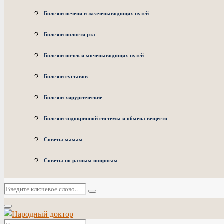
Болезни печени и желчевыводящих путей
Болезни полости рта
Болезни почек и мочевыводящих путей
Болезни суставов
Болезни хирургические
Болезни эндокринной системы и обмена веществ
Советы мамам
Советы по разным вопросам
Искать:
Поиск
Основное
меню
Искать: