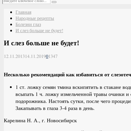
Поиск
Главная
Народные рецепты
Болезни глаз
И слез больше не будет!
И слез больше не будет!
12.11.2013
14.11.2019
0
1347
Несколько рекомендаций как избавиться от слезоте
1 ст. ложку семян тмина вскипятить в стакане во
всыпать 1 ч. ложку измельченной травы очанки и 
подорожника. Настоять сутки, после чего процеди
Закапывать в глаза 3-4 раза в день.
Карелина Н. А., г. Новосибирск