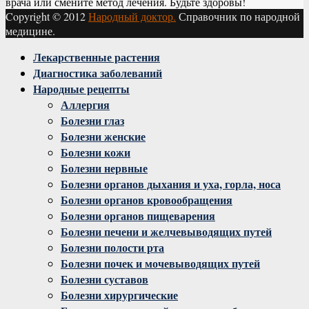
врача или смените метод лечения. Будьте здоровы!
Copyright © 2012
Народный доктор.
Справочник по народной
медицине.
Facebook
Twitter
Instagram
Youtube
Vk
Лекарственные растения
Диагностика заболеваний
Народные рецепты
Аллергия
Болезни глаз
Болезни женские
Болезни кожи
Болезни нервные
Болезни органов дыхания и уха, горла, носа
Болезни органов кровообращения
Болезни органов пищеварения
Болезни печени и желчевыводящих путей
Болезни полости рта
Болезни почек и мочевыводящих путей
Болезни суставов
Болезни хирургические