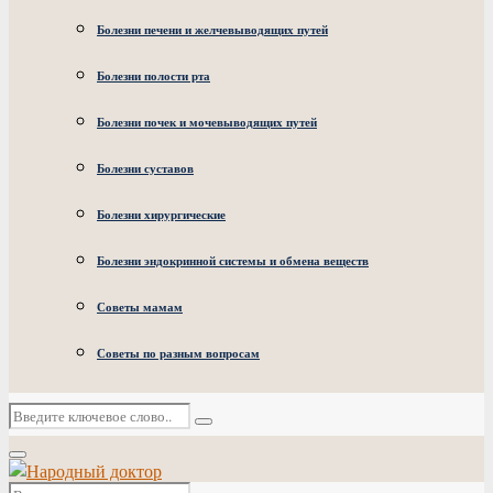
Болезни печени и желчевыводящих путей
Болезни полости рта
Болезни почек и мочевыводящих путей
Болезни суставов
Болезни хирургические
Болезни эндокринной системы и обмена веществ
Советы мамам
Советы по разным вопросам
Искать:
Поиск
Основное
меню
Искать: