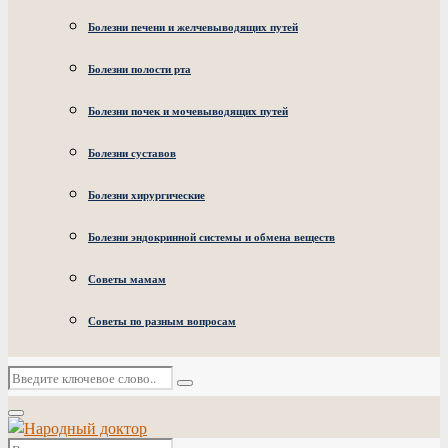
Болезни печени и желчевыводящих путей
Болезни полости рта
Болезни почек и мочевыводящих путей
Болезни суставов
Болезни хирургические
Болезни эндокринной системы и обмена веществ
Советы мамам
Советы по разным вопросам
Искать:
Поиск
Основное
меню
Искать: