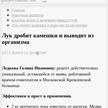
Поиск
Главная
Народные рецепты
Болезни почек и мочевыводящих путей
Лук дробит камешки и выводит из организма
Лук дробит камешки и выводит из
организма
19.11.2019
19.11.2019
0
2349
Ледкова Галина Ивановна:
рецепт действительно
уникальный, оставшийся от мамы, работавшей
врачом-гомеопатом в Московской Кремлевской
больнице.
Эффективен и прост в применении.
2 кг репчатого лука очистить от шелухи. Мелко