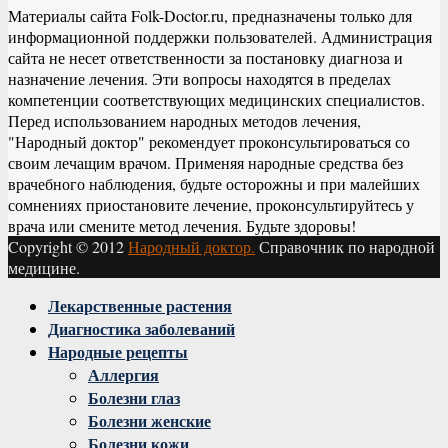
Материалы сайта Folk-Doctor.ru, предназначены только для
информационной поддержки пользователей. Администрация
сайта не несет ответственности за постановку диагноза и
назначение лечения. Эти вопросы находятся в пределах
компетенции соответствующих медицинских специалистов.
Перед использованием народных методов лечения,
"Народный доктор" рекомендует проконсультироваться со
своим лечащим врачом. Применяя народные средства без
врачебного наблюдения, будьте осторожны и при малейших
сомнениях приостановите лечение, проконсультируйтесь у
врача или смените метод лечения. Будьте здоровы!
Copyright © 2012
Народный доктор.
Справочник по народной
медицине.
Facebook
Twitter
Instagram
Youtube
Vk
Лекарственные растения
Диагностика заболеваний
Народные рецепты
Аллергия
Болезни глаз
Болезни женские
Болезни кожи