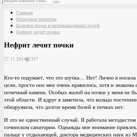
Поиск
Главная
Народные рецепты
Болезни почек и мочевыводящих путей
Нефрит лечит почки
Нефрит лечит почки
27.11.2014
0
2357
Кто-то подумает, что это шутка… Нет! Лично я носила 
цели, просто оно мне очень нравилось, хотя и знакома 
почечный камень. Особых жалоб на почки у меня не бы
этой области. И вдруг я заметила, что кольцо постепен
обнаружила, что долгое время болей в почках нет.
И это не единственный случай. Я работала методистом
сочинском санатории. Однажды мое внимание привлекл
пальце у отдыхающей, доктора медицинских наук из М