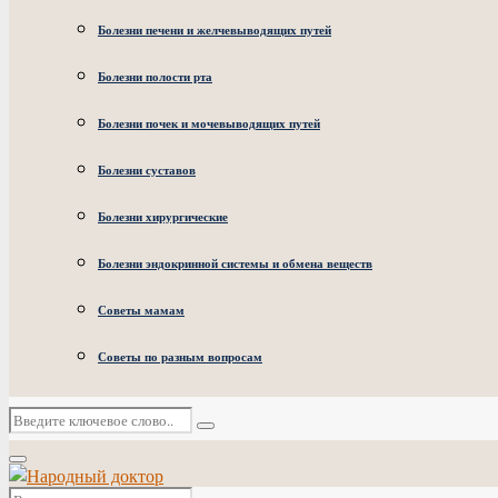
Болезни печени и желчевыводящих путей
Болезни полости рта
Болезни почек и мочевыводящих путей
Болезни суставов
Болезни хирургические
Болезни эндокринной системы и обмена веществ
Советы мамам
Советы по разным вопросам
Искать:
Поиск
Основное
меню
Искать: