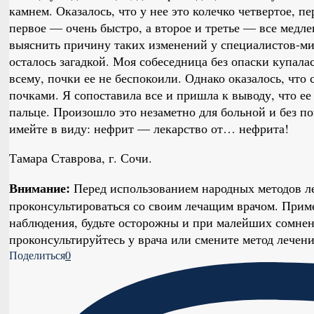
камнем. Оказалось, что у нее это колечко четвертое, п
первое — очень быстро, а второе и третье — все медл
выяснить причину таких изменений у специалистов-мин
осталось загадкой. Моя собеседница без опаски купалас
всему, почки ее не беспокоили. Однако оказалось, что 
почками. Я сопоставила все и пришла к выводу, что е
пальце. Произошло это незаметно для больной и без по
имейте в виду: нефрит — лекарство от… нефрита!
Тамара Ставрова, г. Сочи.
Внимание:
Перед использованием народных методов л
проконсультироваться со своим лечащим врачом. Приме
наблюдения, будьте осторожны и при малейших сомнен
проконсультируйтесь у врача или смените метод лечени
Поделиться
0