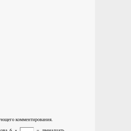
едующего комментирования.
ова.
6
×
=
двенадцать