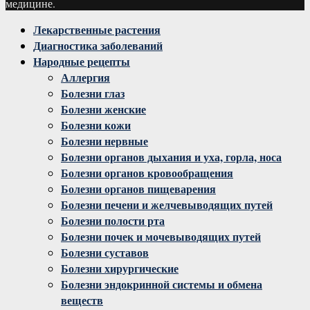
медицине.
Facebook
Twitter
Instagram
Youtube
Vk
Лекарственные растения
Диагностика заболеваний
Народные рецепты
Аллергия
Болезни глаз
Болезни женские
Болезни кожи
Болезни нервные
Болезни органов дыхания и уха, горла, носа
Болезни органов кровообращения
Болезни органов пищеварения
Болезни печени и желчевыводящих путей
Болезни полости рта
Болезни почек и мочевыводящих путей
Болезни суставов
Болезни хирургические
Болезни эндокринной системы и обмена
веществ