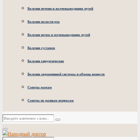
Болезни печени и желчевыводящих путей
Болезни полости рта
Болезни почек и мочевыводящих путей
Болезни суставов
Болезни хирургические
Болезни эндокринной системы и обмена веществ
Советы мамам
Советы по разным вопросам
Искать:
Поиск
Основное
меню
Искать: