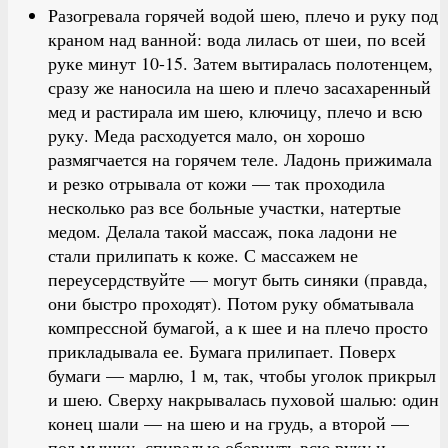
Разогревала горячей водой шею, плечо и руку под
краном над ванной: вода лилась от шеи, по всей
руке минут 10-15. Затем вытиралась полотенцем,
сразу же наносила на шею и плечо засахаренный
мед и растирала им шею, ключицу, плечо и всю
руку. Меда расходуется мало, он хорошо
размягчается на горячем теле. Ладонь прижимала
и резко отрывала от кожи — так проходила
несколько раз все больные участки, натертые
медом. Делала такой массаж, пока ладони не
стали прилипать к коже. С массажем не
переусердствуйте — могут быть синяки (правда,
они быстро проходят). Потом руку обматывала
компрессной бумагой, а к шее и на плечо просто
прикладывала ее. Бумага прилипает. Поверх
бумаги — марлю, 1 м, так, чтобы уголок прикрыл
и шею. Сверху накрывалась пуховой шалью: один
конец шали — на шею и на грудь, а второй —
под мышку, спиралью обернуть всю руку и