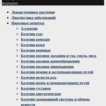
медицине.
Facebook
Twitter
Instagram
Youtube
Vk
Лекарственные растения
Диагностика заболеваний
Народные рецепты
Аллергия
Болезни глаз
Болезни женские
Болезни кожи
Болезни нервные
Болезни органов дыхания и уха, горла, носа
Болезни органов кровообращения
Болезни органов пищеварения
Болезни печени и желчевыводящих путей
Болезни полости рта
Болезни почек и мочевыводящих путей
Болезни суставов
Болезни хирургические
Болезни эндокринной системы и обмена
веществ