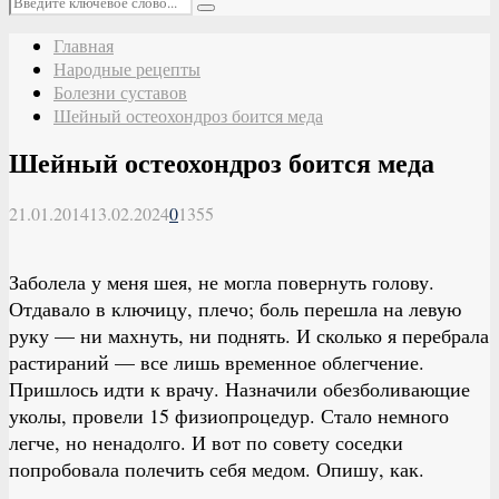
Поиск
Главная
Народные рецепты
Болезни суставов
Шейный остеохондроз боится меда
Шейный остеохондроз боится меда
21.01.2014
13.02.2024
0
1355
Заболела у меня шея, не могла повернуть голову.
Отдавало в ключицу, плечо; боль перешла на левую
руку — ни махнуть, ни поднять. И сколько я перебрала
растираний — все лишь временное облегчение.
Пришлось идти к врачу. Назначили обезболивающие
уколы, провели 15 физиопроцедур. Стало немного
легче, но ненадолго. И вот по совету соседки
попробовала полечить себя медом. Опишу, как.