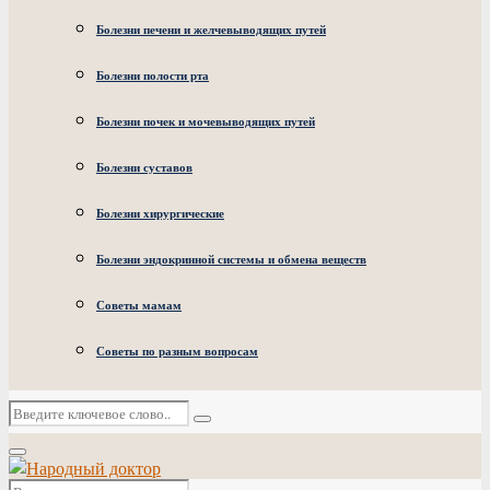
Болезни печени и желчевыводящих путей
Болезни полости рта
Болезни почек и мочевыводящих путей
Болезни суставов
Болезни хирургические
Болезни эндокринной системы и обмена веществ
Советы мамам
Советы по разным вопросам
Искать:
Поиск
Основное
меню
Искать: