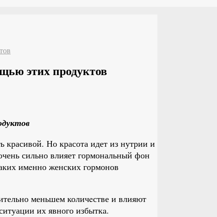
тов
щью этих продуктов
одуктов
ь красивой. Но красота идет из нутрии и
 очень сильно влияет гормональный фон
таких имeнно женских гормонов
чительно меньшем количeстве и влияют
ситуации их явного избыткa.