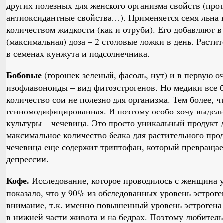
других полезных для женского организма свойств (про
антиоксидантные свойства…). Применяется семя льна 
количеством жидкости (как и отруби). Его добавляют в
(максимальная) доза – 2 столовые ложки в день. Расти
в семенах кунжута и подсолнечника.
Бобовые
(горошек зеленый, фасоль, нут) и в первую оч
изофлавоноиды – вид фитоэстрогенов. Но медики все б
количество сои не полезно для организма. Тем более, 
генномодифицированная. И поэтому особо хочу выдели
культуры – чечевица. Это просто уникальный продукт
максимальное количество белка для растительного прод
чечевица еще содержит триптофан, который превращает
депрессии.
Кофе.
Исследование, которое проводилось с женщина у
показало, что у 90% из обследованных уровень эстрог
внимание, т.к. именно повышенный уровень эстрогена
в нижней части живота и на бедрах. Поэтому любител