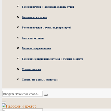
Болезни печени и желчевыводящих путей
Болезни полости рта
Болезни почек и мочевыводящих путей
Болезни суставов
Болезни хирургические
Болезни эндокринной системы и обмена веществ
Советы мамам
Советы по разным вопросам
Искать:
Поиск
Основное
меню
Искать: