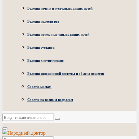
Болезни печени и желчевыводящих путей
Болезни полости рта
Болезни почек и мочевыводящих путей
Болезни суставов
Болезни хирургические
Болезни эндокринной системы и обмена веществ
Советы мамам
Советы по разным вопросам
Искать:
Поиск
Основное
меню
Искать: