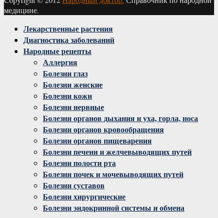
медицине.
Facebook
Twitter
Instagram
Youtube
Vk
Лекарственные растения
Диагностика заболеваний
Народные рецепты
Аллергия
Болезни глаз
Болезни женские
Болезни кожи
Болезни нервные
Болезни органов дыхания и уха, горла, носа
Болезни органов кровообращения
Болезни органов пищеварения
Болезни печени и желчевыводящих путей
Болезни полости рта
Болезни почек и мочевыводящих путей
Болезни суставов
Болезни хирургические
Болезни эндокринной системы и обмена