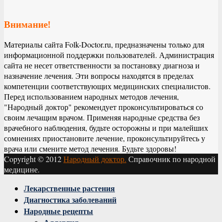
Внимание!
Материалы сайта Folk-Doctor.ru, предназначены только для
информационной поддержки пользователей. Администрация
сайта не несет ответственности за постановку диагноза и
назначение лечения. Эти вопросы находятся в пределах
компетенции соответствующих медицинских специалистов.
Перед использованием народных методов лечения,
"Народный доктор" рекомендует проконсультироваться со
своим лечащим врачом. Применяя народные средства без
врачебного наблюдения, будьте осторожны и при малейших
сомнениях приостановите лечение, проконсультируйтесь у
врача или смените метод лечения. Будьте здоровы!
Copyright © 2012
Народный доктор.
Справочник по народной
медицине.
Facebook
Twitter
Instagram
Youtube
Vk
Лекарственные растения
Диагностика заболеваний
Народные рецепты