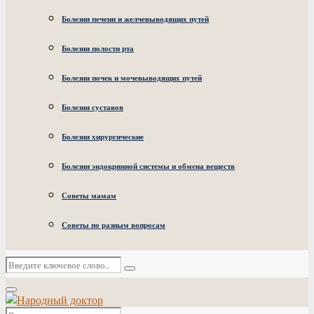
Болезни печени и желчевыводящих путей
Болезни полости рта
Болезни почек и мочевыводящих путей
Болезни суставов
Болезни хирургические
Болезни эндокринной системы и обмена веществ
Советы мамам
Советы по разным вопросам
Искать:
Поиск
Основное
меню
Искать: