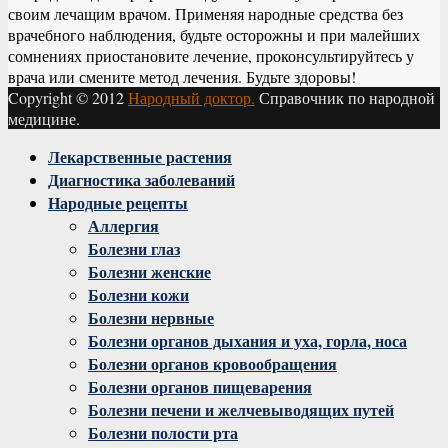
своим лечащим врачом. Применяя народные средства без
врачебного наблюдения, будьте осторожны и при малейших
сомнениях приостановите лечение, проконсультируйтесь у
врача или смените метод лечения. Будьте здоровы!
Copyright © 2012
Народный доктор.
Справочник по народной
медицине.
Facebook
Twitter
Instagram
Youtube
Vk
Лекарственные растения
Диагностика заболеваний
Народные рецепты
Аллергия
Болезни глаз
Болезни женские
Болезни кожи
Болезни нервные
Болезни органов дыхания и уха, горла, носа
Болезни органов кровообращения
Болезни органов пищеварения
Болезни печени и желчевыводящих путей
Болезни полости рта