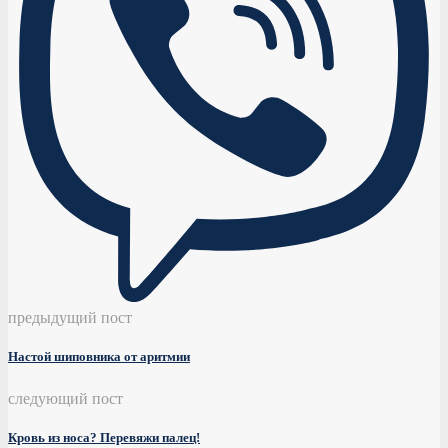
предыдущий пост
Настой шиповника от аритмии
следующий пост
Кровь из носа? Перевяжи палец!