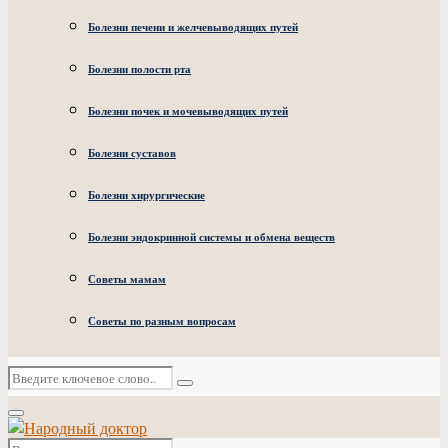
Болезни печени и желчевыводящих путей
Болезни полости рта
Болезни почек и мочевыводящих путей
Болезни суставов
Болезни хирургические
Болезни эндокринной системы и обмена веществ
Советы мамам
Советы по разным вопросам
Искать:
Поиск
Основное
меню
Искать: