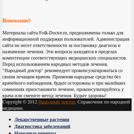
Внимание!
Материалы сайта Folk-Doctor.ru, предназначены только для
информационной поддержки пользователей. Администрация
сайта не несет ответственности за постановку диагноза и
назначение лечения. Эти вопросы находятся в пределах
компетенции соответствующих медицинских специалистов.
Перед использованием народных методов лечения,
"Народный доктор" рекомендует проконсультироваться со
своим лечащим врачом. Применяя народные средства без
врачебного наблюдения, будьте осторожны и при малейших
сомнениях приостановите лечение, проконсультируйтесь у
врача или смените метод лечения. Будьте здоровы!
Copyright © 2012
Народный доктор.
Справочник по народной
медицине.
Facebook
Twitter
Instagram
Youtube
Vk
Лекарственные растения
Диагностика заболеваний
Народные рецепты