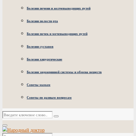
Болезни печени и желчевыводящих путей
Болезни полости рта
Болезни почек и мочевыводящих путей
Болезни суставов
Болезни хирургические
Болезни эндокринной системы и обмена веществ
Советы мамам
Советы по разным вопросам
Искать:
Поиск
Основное
меню
Искать: