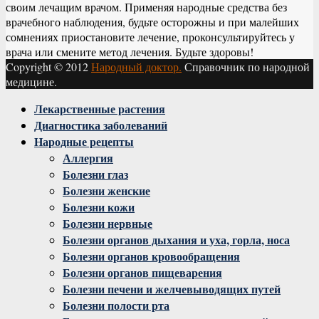
своим лечащим врачом. Применяя народные средства без
врачебного наблюдения, будьте осторожны и при малейших
сомнениях приостановите лечение, проконсультируйтесь у
врача или смените метод лечения. Будьте здоровы!
Copyright © 2012
Народный доктор.
Справочник по народной
медицине.
Facebook
Twitter
Instagram
Youtube
Vk
Лекарственные растения
Диагностика заболеваний
Народные рецепты
Аллергия
Болезни глаз
Болезни женские
Болезни кожи
Болезни нервные
Болезни органов дыхания и уха, горла, носа
Болезни органов кровообращения
Болезни органов пищеварения
Болезни печени и желчевыводящих путей
Болезни полости рта