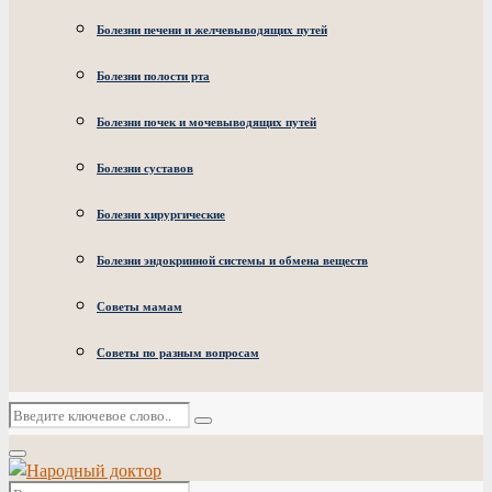
Болезни печени и желчевыводящих путей
Болезни полости рта
Болезни почек и мочевыводящих путей
Болезни суставов
Болезни хирургические
Болезни эндокринной системы и обмена веществ
Советы мамам
Советы по разным вопросам
Искать:
Поиск
Основное
меню
Искать: