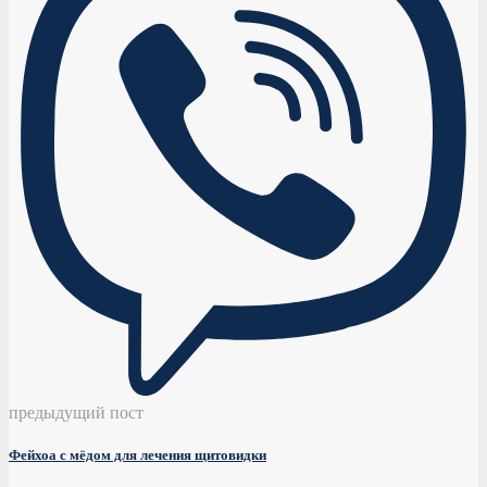
предыдущий пост
Фейхоа с мёдом для лечения щитовидки