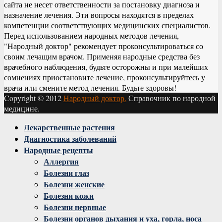
сайта не несет ответственности за постановку диагноза и
назначение лечения. Эти вопросы находятся в пределах
компетенции соответствующих медицинских специалистов.
Перед использованием народных методов лечения,
"Народный доктор" рекомендует проконсультироваться со
своим лечащим врачом. Применяя народные средства без
врачебного наблюдения, будьте осторожны и при малейших
сомнениях приостановите лечение, проконсультируйтесь у
врача или смените метод лечения. Будьте здоровы!
Copyright © 2012
Народный доктор.
Справочник по народной
медицине.
Facebook
Twitter
Instagram
Youtube
Vk
Лекарственные растения
Диагностика заболеваний
Народные рецепты
Аллергия
Болезни глаз
Болезни женские
Болезни кожи
Болезни нервные
Болезни органов дыхания и уха, горла, носа