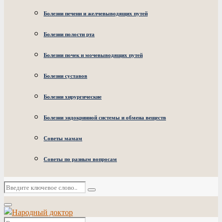
Болезни печени и желчевыводящих путей
Болезни полости рта
Болезни почек и мочевыводящих путей
Болезни суставов
Болезни хирургические
Болезни эндокринной системы и обмена веществ
Советы мамам
Советы по разным вопросам
Искать:
Поиск
Основное
меню
Искать: