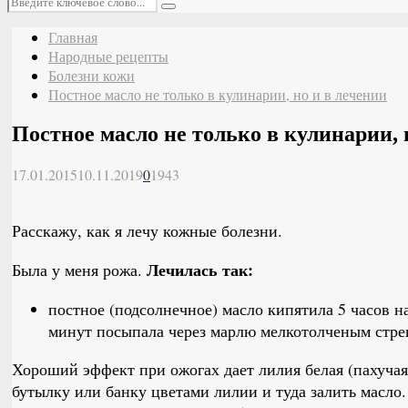
Поиск
Главная
Народные рецепты
Болезни кожи
Постное масло не только в кулинарии, но и в лечении
Постное масло не только в кулинарии, 
17.01.2015
10.11.2019
0
1943
Расскажу, как я лечу кожные болезни.
Лечилась так:
Была у меня рожа.
постное (подсолнечное) масло кипятила 5 часов на
минут посыпала через марлю мелкотолченым стре
Хороший эффект при ожогах дает лилия белая (пахучая
бутылку или банку цветами лилии и туда залить масло.