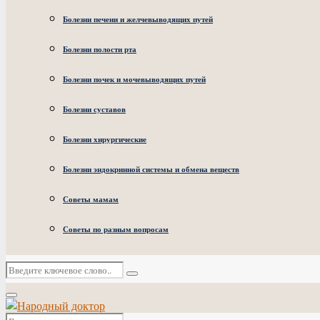
Болезни печени и желчевыводящих путей
Болезни полости рта
Болезни почек и мочевыводящих путей
Болезни суставов
Болезни хирургические
Болезни эндокринной системы и обмена веществ
Советы мамам
Советы по разным вопросам
Искать:
Поиск
Основное
меню
Искать: