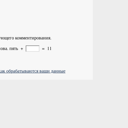
едующего комментирования.
ова.
пять
+
=
11
 как обрабатываются ваши данные