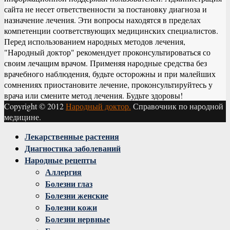
сайта не несет ответственности за постановку диагноза и
назначение лечения. Эти вопросы находятся в пределах
компетенции соответствующих медицинских специалистов.
Перед использованием народных методов лечения,
"Народный доктор" рекомендует проконсультироваться со
своим лечащим врачом. Применяя народные средства без
врачебного наблюдения, будьте осторожны и при малейших
сомнениях приостановите лечение, проконсультируйтесь у
врача или смените метод лечения. Будьте здоровы!
Copyright © 2012
Народный доктор.
Справочник по народной
медицине.
Facebook
Twitter
Instagram
Youtube
Vk
Лекарственные растения
Диагностика заболеваний
Народные рецепты
Аллергия
Болезни глаз
Болезни женские
Болезни кожи
Болезни нервные