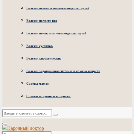
Болезни печени и желчевыводящих путей
Болезни полости рта
Болезни почек и мочевыводящих путей
Болезни суставов
Болезни хирургические
Болезни эндокринной системы и обмена веществ
Советы мамам
Советы по разным вопросам
Искать:
Поиск
Основное
меню
Искать: