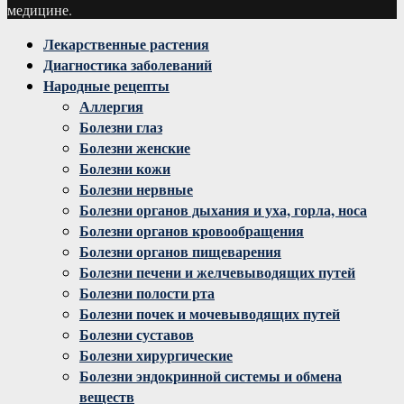
медицине.
Facebook
Twitter
Instagram
Youtube
Vk
Лекарственные растения
Диагностика заболеваний
Народные рецепты
Аллергия
Болезни глаз
Болезни женские
Болезни кожи
Болезни нервные
Болезни органов дыхания и уха, горла, носа
Болезни органов кровообращения
Болезни органов пищеварения
Болезни печени и желчевыводящих путей
Болезни полости рта
Болезни почек и мочевыводящих путей
Болезни суставов
Болезни хирургические
Болезни эндокринной системы и обмена
веществ