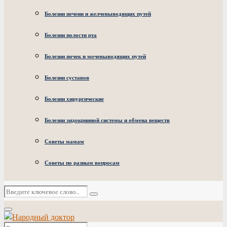
Болезни печени и желчевыводящих путей
Болезни полости рта
Болезни почек и мочевыводящих путей
Болезни суставов
Болезни хирургические
Болезни эндокринной системы и обмена веществ
Советы мамам
Советы по разным вопросам
Искать:
Поиск
Основное
меню
Искать: