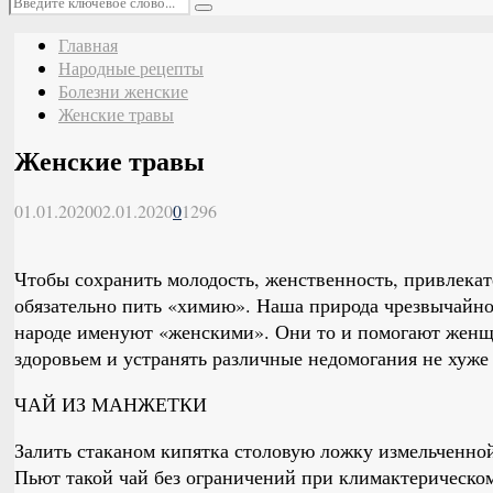
Поиск
Главная
Народные рецепты
Болезни женские
Женские травы
Женские травы
01.01.2020
02.01.2020
0
1296
Чтобы сохранить молодость, женственность, привлекат
обязательно пить «химию». Наша природа чрезвычайно 
народе именуют «женскими». Они то и помогают женщ
здоровьем и устранять различные недомогания не хуже
ЧАЙ ИЗ МАНЖЕТКИ
Залить стаканом кипятка столовую ложку измельченной
Пьют такой чай без ограничений при климактерическом