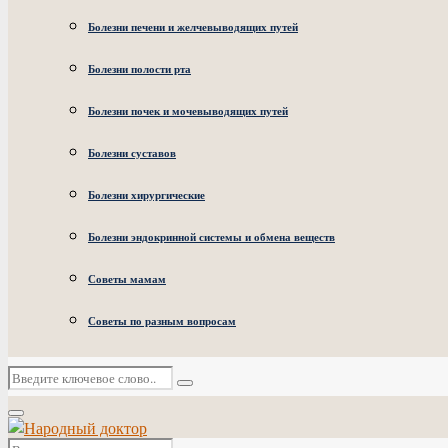
Болезни печени и желчевыводящих путей
Болезни полости рта
Болезни почек и мочевыводящих путей
Болезни суставов
Болезни хирургические
Болезни эндокринной системы и обмена веществ
Советы мамам
Советы по разным вопросам
Искать:
Поиск
Основное
меню
Искать: