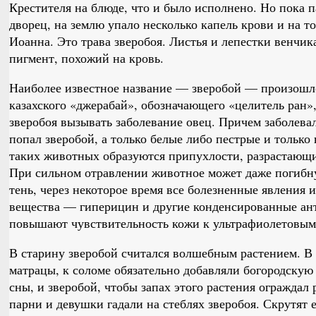
Крестителя на блюде, что и было исполнено. Но пока п
дворец, на землю упало несколько капель крови и на т
Иоанна. Это трава зверобоя. Листья и лепестки венчик
пигмент, похожий на кровь.
Наиболее известное название — зверобой — произошл
казахского «джерабай», обозначающего «целитель ран»
зверобоя вызывать заболевание овец. Причем заболева
попал зверобой, а только белые либо пестрые и только
таких животных образуются припухлости, разрастающие
При сильном отравлении животное может даже погибну
тень, через некоторое время все болезненные явления 
вещества — гиперицин и другие конденсированные а
повышают чувствительность кожи к ультрафиолетовым
В старину зверобой считался волшебным растением. В 
матрацы, к соломе обязательно добавляли богородскую 
сны, и зверобой, чтобы запах этого растения ограждал 
парни и девушки гадали на стеблях зверобоя. Скрутят е