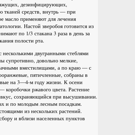
 вяжущих, дезинфицирующих,
 тканей средств, внутрь — при
ое масло применяют для лечения
атологии. Настой зверобоя готовится из
имают по 1/3 стакана 3 раза в день за
кания полости рта.
с несколькими двугранными стеблями
ны супротивно, довольно мелкие,
зрачными вместилищами, а по краю — с
ооранжевые, пятичленные, собраны в
рвые на 3—4-м году жизни. К осени
— коробочки ржавого цвета. Растение
й вкус, сохраняющийся при высушивании.
ках и по молодым лесным посадкам.
остоящими из нескольких растений.
сбору и вблизи населенных пунктов