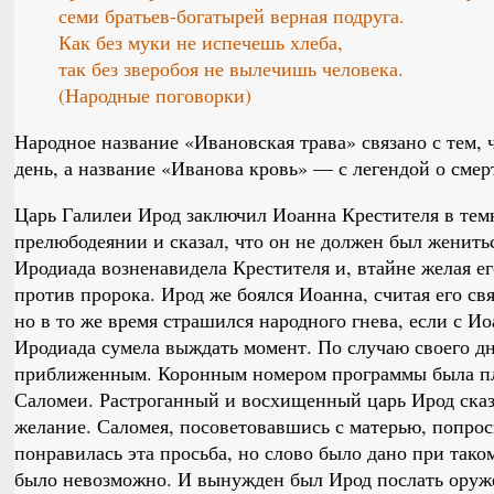
семи братьев-богатырей верная подруга.
Как без муки не испечешь хлеба,
так без зверобоя не вылечишь человека.
(Народные поговорки)
Народное название «Ивановская трава» связано с тем, 
день, а название «Иванова кровь» — с легендой о сме
Царь Галилеи Ирод заключил Иоанна Крестителя в темн
прелюбодеянии и сказал, что он не должен был женить
Иродиада возненавидела Крестителя и, втайне желая ег
против пророка. Ирод же боялся Иоанна, считая его св
но в то же время страшился народного гнева, если с И
Иродиада сумела выждать момент. По случаю своего д
приближенным. Коронным номером программы была п
Саломеи. Растроганный и восхищенный царь Ирод сказ
желание. Саломея, посоветовавшись с матерью, попрос
понравилась эта просьба, но слово было дано при тако
было невозможно. И вынужден был Ирод послать оруже