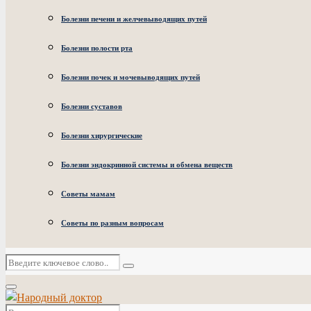
Болезни печени и желчевыводящих путей
Болезни полости рта
Болезни почек и мочевыводящих путей
Болезни суставов
Болезни хирургические
Болезни эндокринной системы и обмена веществ
Советы мамам
Советы по разным вопросам
Искать:
Поиск
Основное
меню
Искать: