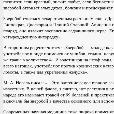
появится: если красный, значит любит, если бесцветн
зверобой отгоняет злых духов, болезни и предохраняет
Зверобой считался лекарственным растением еще в Др
Гиппократ, Диоскорид и Плиний Старший. Авиценна со
подряд, оно излечит воспаление седалищного нерва. Ег
четырехдневную лихорадку».
В старинном рецепте читаем: «Зверобой — молодецкая 
употребляют в виде примочек от ушибов, ссадин, нар
же травы в количестве 4—8 золотников на штоф воды,
всего натощак, употребляют против хронических катаро
ломоты, а также для укрепления желудка».
М. А. Носаль писал: «…Это растение самое главное лек
известных. В нашей флоре, я считаю, нет растения в э
народе его называют травой от 99 болезней и практиче
включали бы зверобой в качестве основного или вспомо
Современная научная медицина тоже широко применяет