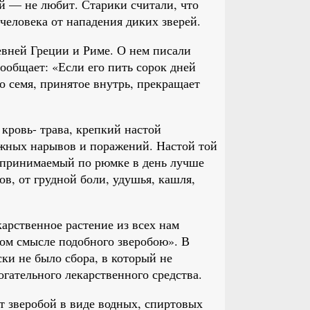
ый — не любит. Старики считали, что
 человека от нападения диких зверей.
евней Греции и Риме. О нем писали
общает: «Если его пить сорок дней
о семя, принятое внутрь, прекращает
кровь- трава, крепкий настой
ужных нарывов и поражений. Настой той
 принимаемый по рюмке в день лучше
в, от грудной боли, удушья, кашля,
арственное растение из всех нам
том смысле подобного зверобою». В
ски не было сбора, в который не
гательного лекарственного средства.
 зверобой в виде водных, спиртовых