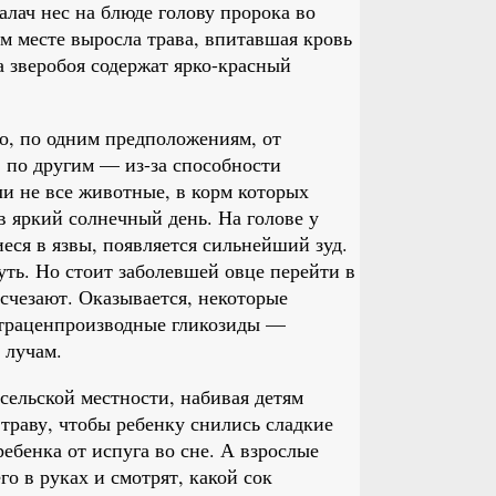
алач нес на блюде голову пророка во
ом месте выросла трава, впитавшая кровь
а зверобоя содержат ярко-красный
о, по одним предположениям, от
, по другим — из-за способности
ли не все животные, в корм которых
 в яркий солнечный день. На голове у
ся в язвы, появляется сильнейший зуд.
ть. Но стоит заболевшей овце перейти в
исчезают. Оказывается, некоторые
нтраценпроизводные гликозиды —
 лучам.
сельской местности, набивая детям
траву, чтобы ребенку снились сладкие
ребенка от испуга во сне. А взрослые
го в руках и смотрят, какой сок