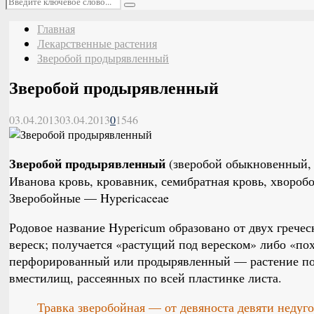
Поиск
Главная
Лекарственные растения
Зверобой продырявленный
Зверобой продырявленный
03.04.2013
03.04.2013
0
1546
Зверобой продырявленный
(зверобой обыкновенный, 
Иванова кровь, кровавник, семибратная кровь, хворобо
Зверобойные — Hypericaceae
Родовое название Hypericum образовано от двух гречес
вереск; получается «растущий под вереском» либо «по
перфорированный или продырявленный — растение пол
вместилищ, рассеянных по всей пластинке листа.
Травка зверобойная — от девяноста девяти недуго