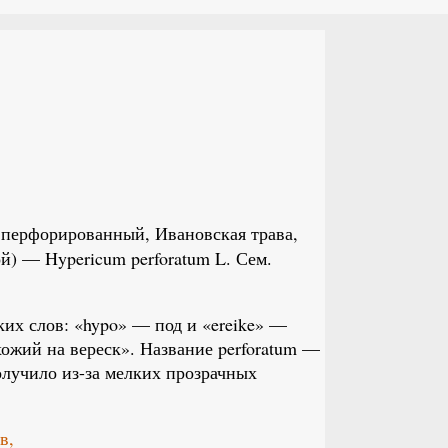
перфорированный, Ивановская трава,
й) — Hypericum perforatum L. Сем.
ких слов: «hypo» — под и «ereike» —
хожий на вереск». Название perforatum —
учило из-за мелких прозрачных
в,