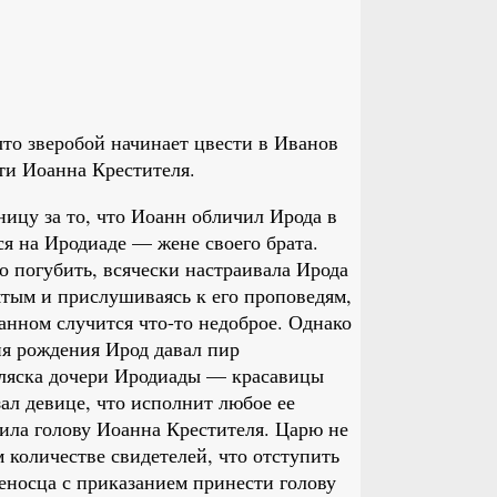
что зверобой начинает цвести в Иванов
рти Иоанна Крестителя.
ицу за то, что Иоанн обличил Ирода в
ся на Иродиаде — жене своего брата.
о погубить, всячески настраивала Ирода
ятым и прислушиваясь к его проповедям,
оанном случится что-то недоброе. Однако
ня рождения Ирод давал пир
ляска дочери Иродиады — красавицы
ал девице, что исполнит любое ее
ила голову Иоанна Крестителя. Царю не
м количестве свидетелей, что отступить
носца с приказанием принести голову