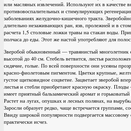
или масляных извлечений. Используют их в качестве
противовоспалительных и стимулирующих регенерацию
заболеваниях желудочно-кишечного тракта. Зверобойн
длительно незаживающих ран, язв, пролежней и в стом
расчета 1,5 столовые ложки травы на стакан воды. Прин
полчаса до еды. Этот же настой употребляют для полос
Зверобой обыкновенный — травянистый многолетник 
высотой до 40 см. Стебель ветвится, листья расположе
сидячие, голые. По всей поверхности они усеяны про
красно-фиолетовым пигментом. Цветки крупные, желт
густое щитковидное соцветие. Зацветает зверобой впе
листья и стебли приобретают красную окраску. Плоды 
имеет приятный бальзамический аромат и горьковаты
Растет на лугах, опушках и лесных полянах, на выруб
Заросли образует редко, чаще встречается группами, с
Ввиду широкой популярности подвергается массовому 
практически исчез.