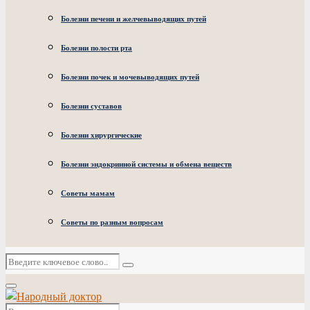
Болезни печени и желчевыводящих путей
Болезни полости рта
Болезни почек и мочевыводящих путей
Болезни суставов
Болезни хирургические
Болезни эндокринной системы и обмена веществ
Советы мамам
Советы по разным вопросам
Искать:
Поиск
Основное
меню
Искать: