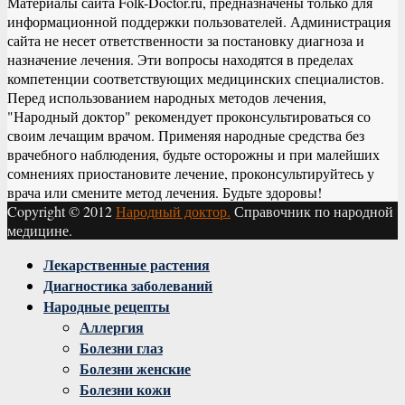
Материалы сайта Folk-Doctor.ru, предназначены только для
информационной поддержки пользователей. Администрация
сайта не несет ответственности за постановку диагноза и
назначение лечения. Эти вопросы находятся в пределах
компетенции соответствующих медицинских специалистов.
Перед использованием народных методов лечения,
"Народный доктор" рекомендует проконсультироваться со
своим лечащим врачом. Применяя народные средства без
врачебного наблюдения, будьте осторожны и при малейших
сомнениях приостановите лечение, проконсультируйтесь у
врача или смените метод лечения. Будьте здоровы!
Copyright © 2012
Народный доктор.
Справочник по народной
медицине.
Facebook
Twitter
Instagram
Youtube
Vk
Лекарственные растения
Диагностика заболеваний
Народные рецепты
Аллергия
Болезни глаз
Болезни женские
Болезни кожи