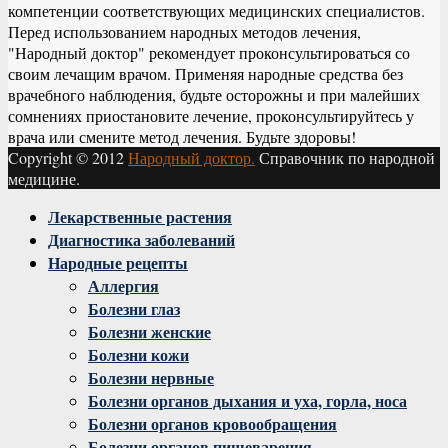
компетенции соответствующих медицинских специалистов.
Перед использованием народных методов лечения,
"Народный доктор" рекомендует проконсультироваться со
своим лечащим врачом. Применяя народные средства без
врачебного наблюдения, будьте осторожны и при малейших
сомнениях приостановите лечение, проконсультируйтесь у
врача или смените метод лечения. Будьте здоровы!
Copyright © 2012
Народный доктор.
Справочник по народной
медицине.
Facebook
Twitter
Instagram
Youtube
Vk
Лекарственные растения
Диагностика заболеваний
Народные рецепты
Аллергия
Болезни глаз
Болезни женские
Болезни кожи
Болезни нервные
Болезни органов дыхания и уха, горла, носа
Болезни органов кровообращения
Болезни органов пищеварения