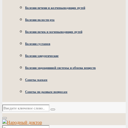
Болезни печени и желчевыводящих путей
Болезни полости рта
Болезни почек и мочевыводящих путей
Болезни суставов
Болезни хирургические
Болезни эндокринной системы и обмена веществ
Советы мамам
Советы по разным вопросам
Искать:
Поиск
Основное
меню
Искать: