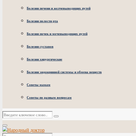
Болезни печени и желчевыводящих путей
Болезни полости рта
Болезни почек и мочевыводящих путей
Болезни суставов
Болезни хирургические
Болезни эндокринной системы и обмена веществ
Советы мамам
Советы по разным вопросам
Искать:
Поиск
Основное
меню
Искать: