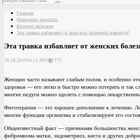
Поиск
Главная
Народные рецепты
Болезни женские
Эта травка избавляет от женских болезней навсегда!
Эта травка избавляет от женских болез
16.10.2019
14.11.2019
0
1773
Женщин часто называют слабым полом, и особенно это
здоровья — его легко и быстро можно потерять и так с
многие недуги можно одолеть с помощью лекарственны
Фитотерапия — это хорошее дополнение к лечению. Л
многие функции организма и стабилизируют его состоя
Общеизвестный факт — причинами большинства женски
фибромиома матки, эндометриоз, киста и других добро