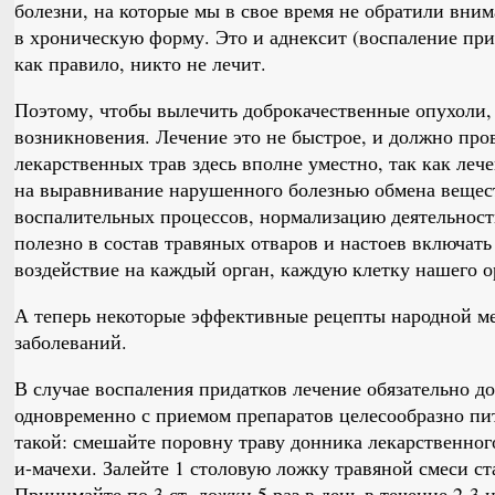
болезни, на которые мы в свое время не обратили вним
в хроническую форму. Это и аднексит (воспаление при
как правило, никто не лечит.
Поэтому, чтобы вылечить доброкачественные опухоли, 
возникновения. Лечение это не быстрое, и должно про
лекарственных трав здесь вполне уместно, так как ле
на выравнивание нарушенного болезнью обмена вещес
воспалительных процессов, нормализацию деятельност
полезно в состав травяных отваров и настоев включать
воздействие на каждый орган, каждую клетку нашего о
А теперь некоторые эффективные рецепты народной м
заболеваний.
В случае воспаления придатков лечение обязательно до
одновременно с приемом препаратов целесообразно пи
такой: смешайте поровну траву донника лекарственного
и-мачехи. Залейте 1 столовую ложку травяной смеси ст
Принимайте по 3 ст. ложки 5 раз в день в течение 2-3 н