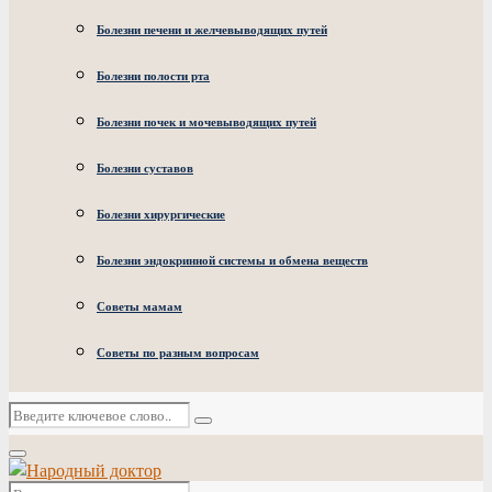
Болезни печени и желчевыводящих путей
Болезни полости рта
Болезни почек и мочевыводящих путей
Болезни суставов
Болезни хирургические
Болезни эндокринной системы и обмена веществ
Советы мамам
Советы по разным вопросам
Искать:
Поиск
Основное
меню
Искать: