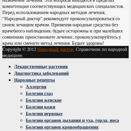
компетенции соответствующих медицинских специалистов.
Перед использованием народных методов лечения,
"Народный доктор" рекомендует проконсультироваться со
своим лечащим врачом. Применяя народные средства без
врачебного наблюдения, будьте осторожны и при малейших
сомнениях приостановите лечение, проконсультируйтесь у
врача или смените метод лечения. Будьте здоровы!
Copyright © 2012
Народный доктор.
Справочник по народной
медицине.
Facebook
Twitter
Instagram
Youtube
Vk
Лекарственные растения
Диагностика заболеваний
Народные рецепты
Аллергия
Болезни глаз
Болезни женские
Болезни кожи
Болезни нервные
Болезни органов дыхания и уха, горла, носа
Болезни органов кровообращения