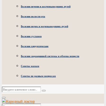
Болезни печени и желчевыводящих путей
Болезни полости рта
Болезни почек и мочевыводящих путей
Болезни суставов
Болезни хирургические
Болезни эндокринной системы и обмена веществ
Советы мамам
Советы по разным вопросам
Искать:
Поиск
Основное
меню
Искать: