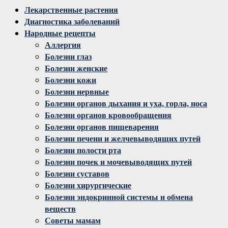
Facebook
Twitter
Instagram
Youtube
Vk
Лекарственные растения
Диагностика заболеваний
Народные рецепты
Аллергия
Болезни глаз
Болезни женские
Болезни кожи
Болезни нервные
Болезни органов дыхания и уха, горла, носа
Болезни органов кровообращения
Болезни органов пищеварения
Болезни печени и желчевыводящих путей
Болезни полости рта
Болезни почек и мочевыводящих путей
Болезни суставов
Болезни хирургические
Болезни эндокринной системы и обмена
веществ
Советы мамам