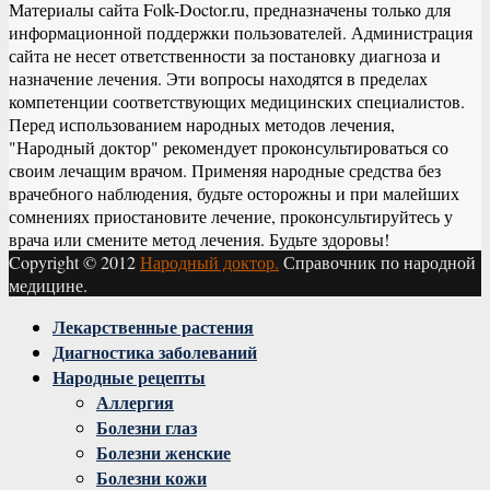
Материалы сайта Folk-Doctor.ru, предназначены только для
информационной поддержки пользователей. Администрация
сайта не несет ответственности за постановку диагноза и
назначение лечения. Эти вопросы находятся в пределах
компетенции соответствующих медицинских специалистов.
Перед использованием народных методов лечения,
"Народный доктор" рекомендует проконсультироваться со
своим лечащим врачом. Применяя народные средства без
врачебного наблюдения, будьте осторожны и при малейших
сомнениях приостановите лечение, проконсультируйтесь у
врача или смените метод лечения. Будьте здоровы!
Copyright © 2012
Народный доктор.
Справочник по народной
медицине.
Facebook
Twitter
Instagram
Youtube
Vk
Лекарственные растения
Диагностика заболеваний
Народные рецепты
Аллергия
Болезни глаз
Болезни женские
Болезни кожи