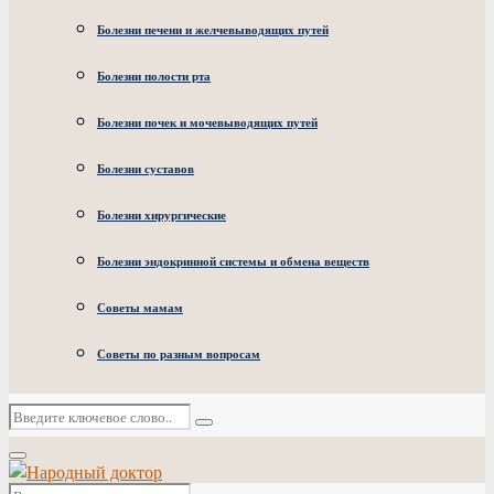
Болезни печени и желчевыводящих путей
Болезни полости рта
Болезни почек и мочевыводящих путей
Болезни суставов
Болезни хирургические
Болезни эндокринной системы и обмена веществ
Советы мамам
Советы по разным вопросам
Искать:
Поиск
Основное
меню
Искать: