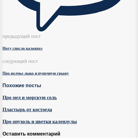
предыдущий пост
Ногу спасло каланхоэ
следующий пост
Про волчье лыко и пупочную грыжу
Похожие посты
Про мед и морскую соль
Пластырь от костоеда
Про опухоль и цветки календулы
Оставить комментарий