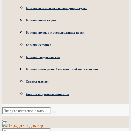
Болезни печени и желчевыводящих путей
Болезни полости рта
Болезни почек и мочевыводящих путей
Болезни суставов
Болезни хирургические
Болезни эндокринной системы и обмена веществ
Советы мамам
Советы по разным вопросам
Искать:
Поиск
Основное
меню
Искать: