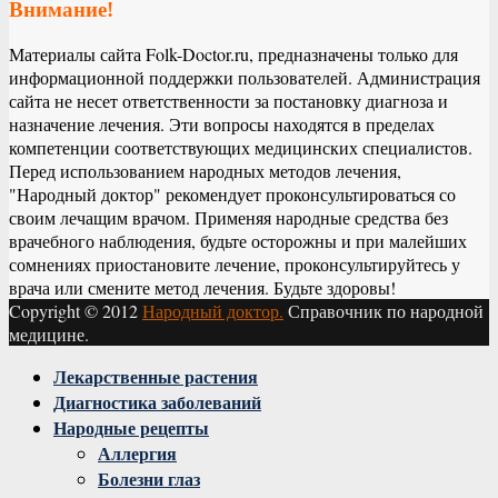
Внимание!
Материалы сайта Folk-Doctor.ru, предназначены только для
информационной поддержки пользователей. Администрация
сайта не несет ответственности за постановку диагноза и
назначение лечения. Эти вопросы находятся в пределах
компетенции соответствующих медицинских специалистов.
Перед использованием народных методов лечения,
"Народный доктор" рекомендует проконсультироваться со
своим лечащим врачом. Применяя народные средства без
врачебного наблюдения, будьте осторожны и при малейших
сомнениях приостановите лечение, проконсультируйтесь у
врача или смените метод лечения. Будьте здоровы!
Copyright © 2012
Народный доктор.
Справочник по народной
медицине.
Facebook
Twitter
Instagram
Youtube
Vk
Лекарственные растения
Диагностика заболеваний
Народные рецепты
Аллергия
Болезни глаз