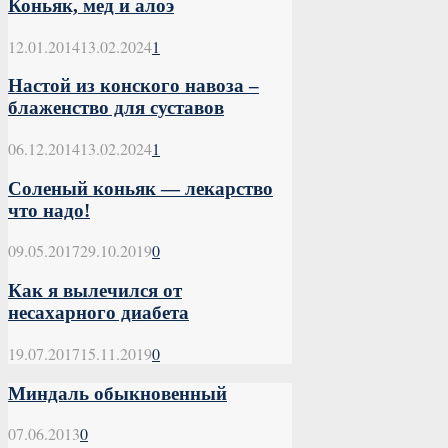
Коньяк, мед и алоэ
12.01.2014
13.02.2024
1
Настой из конского навоза –
блаженство для суставов
06.12.2014
13.02.2024
1
Соленый коньяк — лекарство
что надо!
09.05.2017
29.10.2019
0
Как я вылечился от
несахарного диабета
19.07.2017
15.11.2019
0
Миндаль обыкновенный
07.06.2013
0