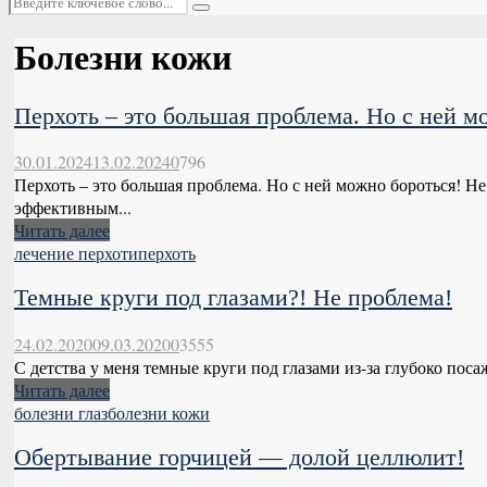
Поиск
Болезни кожи
Перхоть – это большая проблема. Но с ней м
30.01.2024
13.02.2024
0
796
Перхоть – это большая проблема. Но с ней можно бороться! Н
эффективным...
Читать далее
лечение перхоти
перхоть
Темные круги под глазами?! Не проблема!
24.02.2020
09.03.2020
0
3555
С детства у меня темные круги под глазами из-за глубоко поса
Читать далее
болезни глаз
болезни кожи
Обертывание горчицей — долой целлюлит!