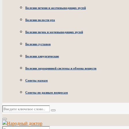
Болезни печени и желчевыводящих путей
Болезни полости рта
Болезни почек и мочевыводящих путей
Болезни суставов
Болезни хирургические
Болезни эндокринной системы и обмена веществ
Советы мамам
Советы по разным вопросам
Искать:
Поиск
Основное
меню
Искать: