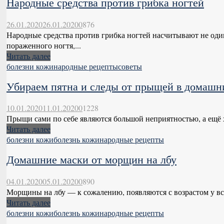
Народные средства против грибка ногтей
26.01.2020
26.01.2020
0
876
Народные средства против грибка ногтей насчитывают не один
пораженного ногтя,...
Читать далее
болезни кожи
народные рецепты
советы
Убираем пятна и следы от прыщей в домашн
10.01.2020
11.01.2020
0
1228
Прыщи сами по себе являются большой неприятностью, а ещё ху
Читать далее
болезни кожи
болезнь кожи
народные рецепты
Домашние маски от морщин на лбу
04.01.2020
05.01.2020
0
890
Морщины на лбу — к сожалению, появляются с возрастом у все
Читать далее
болезни кожи
болезнь кожи
народные рецепты