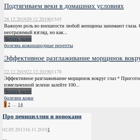
Подтягиваем веки в домашних условиях
28.12.2019
29.12.2019
0
1545
Важную роль во внешности любой женщины занимают глаза. 
неотразимый взгляд, но как...
Читать далее
болезнь кожи
народные рецепты
Эффективное разглаживание морщинок вокру
22.12.2019
22.12.2019
0
1178
Эффективное разглаживание морщинок вокруг глаз * Приготовь
измельченной зелени залейте 100...
Читать далее
болезни кожи
Пагинация
1
2
…
14
записей
Про пенициллин и новокаин
02.05.2013
16.11.2019
1