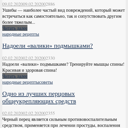
09.02.2020
09.02.2020
0
2886
Ушибы — наиболее частый вид повреждений, который может
встречаться как самостоятельно, так и сопутствовать другим
более тяжелым...
Читать далее
народные рецепты
Надоели «валики» подмышками?
02.02.2020
02.02.2020
0
2330
Надоели «валики» подмышками? Тренируйте мышцы спины!
Красивая и здоровая спина!
Читать далее
народные рецепты
советы
Одно из лучших перцовых
общеукрепляющих средств
02.02.2020
02.02.2020
0
2355
Черный перец является сильным противовоспалительным
средством, применяется при лечении простуды, воспаления