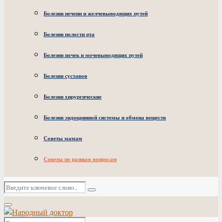
Болезни печени и желчевыводящих путей
Болезни полости рта
Болезни почек и мочевыводящих путей
Болезни суставов
Болезни хирургические
Болезни эндокринной системы и обмена веществ
Советы мамам
Советы по разным вопросам
Искать:
Поиск
Основное
меню
Искать: