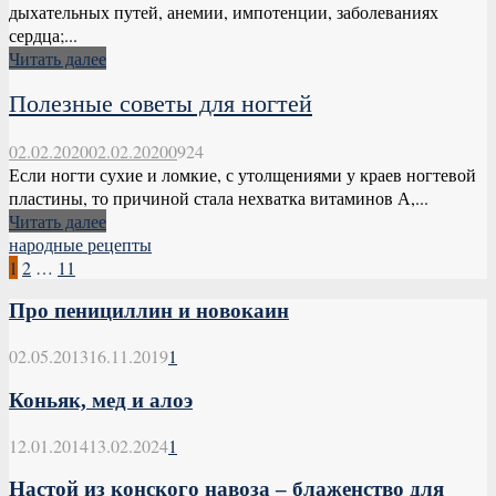
дыхательных путей, анемии, импотенции, заболеваниях
сердца;...
Читать далее
Полезные советы для ногтей
02.02.2020
02.02.2020
0
924
Если ногти сухие и ломкие, с утолщениями у краев ногтевой
пластины, то причиной стала нехватка витаминов А,...
Читать далее
народные рецепты
Пагинация
1
2
…
11
записей
Про пенициллин и новокаин
02.05.2013
16.11.2019
1
Коньяк, мед и алоэ
12.01.2014
13.02.2024
1
Настой из конского навоза – блаженство для