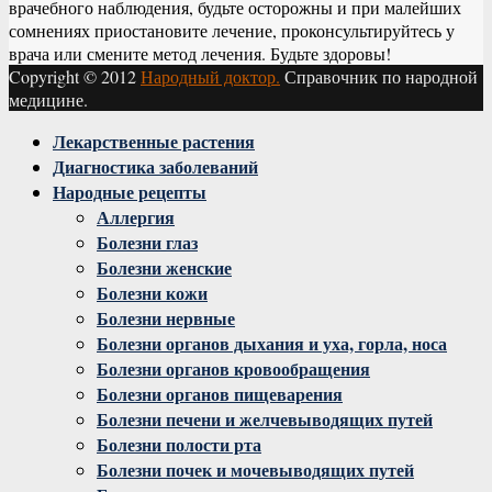
врачебного наблюдения, будьте осторожны и при малейших
сомнениях приостановите лечение, проконсультируйтесь у
врача или смените метод лечения. Будьте здоровы!
Copyright © 2012
Народный доктор.
Справочник по народной
медицине.
Facebook
Twitter
Instagram
Youtube
Vk
Лекарственные растения
Диагностика заболеваний
Народные рецепты
Аллергия
Болезни глаз
Болезни женские
Болезни кожи
Болезни нервные
Болезни органов дыхания и уха, горла, носа
Болезни органов кровообращения
Болезни органов пищеварения
Болезни печени и желчевыводящих путей
Болезни полости рта
Болезни почек и мочевыводящих путей