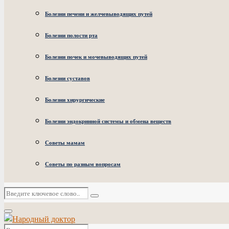
Болезни печени и желчевыводящих путей
Болезни полости рта
Болезни почек и мочевыводящих путей
Болезни суставов
Болезни хирургические
Болезни эндокринной системы и обмена веществ
Советы мамам
Советы по разным вопросам
Искать:
Поиск
Основное
меню
Искать: