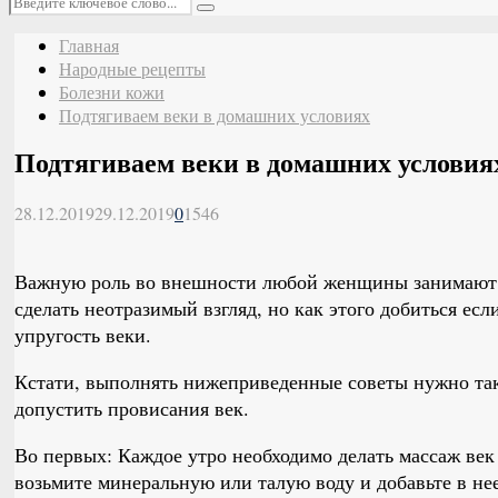
Поиск
Главная
Народные рецепты
Болезни кожи
Подтягиваем веки в домашних условиях
Подтягиваем веки в домашних условия
28.12.2019
29.12.2019
0
1546
Важную роль во внешности любой женщины занимают 
сделать неотразимый взгляд, но как этого добиться ес
упругость веки.
Кстати, выполнять нижеприведенные советы нужно та
допустить провисания век.
Во первых: Каждое утро необходимо делать массаж век
возьмите минеральную или талую воду и добавьте в не