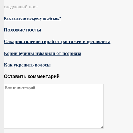
следующий пост
Как вывести мокроту из лёгких?
Похожие посты
Сахарно-солевой скраб от растяжек и целлюлита
Корни бузины избавили от псориаза
Как укрепить волосы
Оставить комментарий