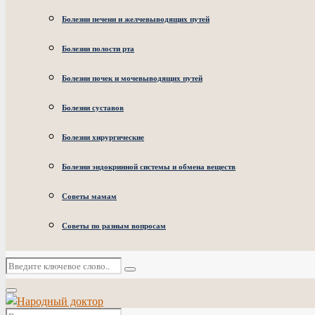
Болезни печени и желчевыводящих путей
Болезни полости рта
Болезни почек и мочевыводящих путей
Болезни суставов
Болезни хирургические
Болезни эндокринной системы и обмена веществ
Советы мамам
Советы по разным вопросам
Искать:
Поиск
Основное
меню
Искать: