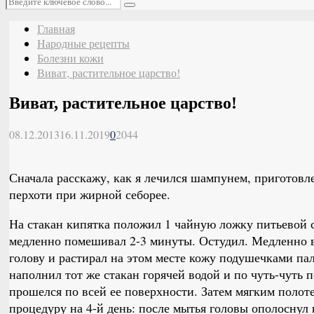
Поиск
Главная
Народные рецепты
Болезни кожи
Виват, растительное царство!
Виват, растительное царство!
08.12.2013
16.11.2019
0
2044
Сначала расскажу, как я лечился шампунем, приготовл
перхоти при жирной себорее.
На стакан кипятка положил 1 чайную ложку питьевой 
медленно помешивал 2-3 минуты. Остудил. Медленно в
голову и растирал на этом месте кожу подушечками па
наполнил тот же стакан горячей водой и по чуть-чуть 
прошелся по всей ее поверхности. Затем мягким поло
процедуру на 4-й день: после мытья головы ополоснул 