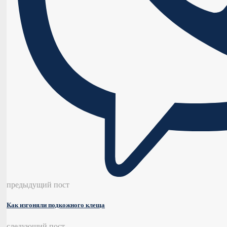
предыдущий пост
Как изгоняли подкожного клеща
следующий пост