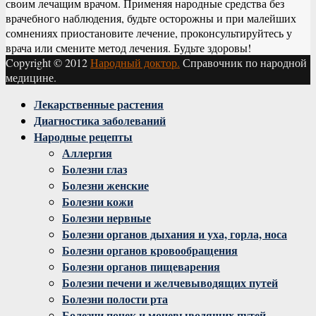
своим лечащим врачом. Применяя народные средства без
врачебного наблюдения, будьте осторожны и при малейших
сомнениях приостановите лечение, проконсультируйтесь у
врача или смените метод лечения. Будьте здоровы!
Copyright © 2012
Народный доктор.
Справочник по народной
медицине.
Facebook
Twitter
Instagram
Youtube
Vk
Лекарственные растения
Диагностика заболеваний
Народные рецепты
Аллергия
Болезни глаз
Болезни женские
Болезни кожи
Болезни нервные
Болезни органов дыхания и уха, горла, носа
Болезни органов кровообращения
Болезни органов пищеварения
Болезни печени и желчевыводящих путей
Болезни полости рта
Болезни почек и мочевыводящих путей