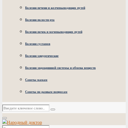
Болезни печени и желчевыводящих путей
Болезни полости рта
Болезни почек и мочевыводящих путей
Болезни суставов
Болезни хирургические
Болезни эндокринной системы и обмена веществ
Советы мамам
Советы по разным вопросам
Искать:
Поиск
Основное
меню
Искать: