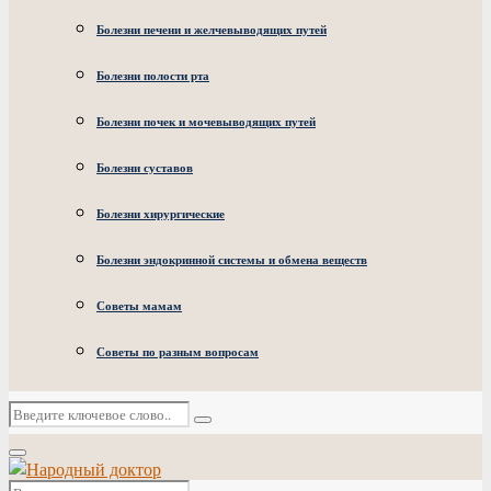
Болезни печени и желчевыводящих путей
Болезни полости рта
Болезни почек и мочевыводящих путей
Болезни суставов
Болезни хирургические
Болезни эндокринной системы и обмена веществ
Советы мамам
Советы по разным вопросам
Искать:
Поиск
Основное
меню
Искать: