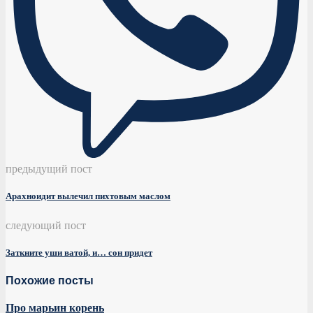
предыдущий пост
Арахноидит вылечил пихтовым маслом
следующий пост
Заткните уши ватой, и… сон придет
Похожие посты
Про марьин корень