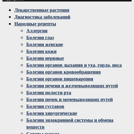
Facebook
Twitter
Instagram
Youtube
Vk
Лекарственные растения
Диагностика заболеваний
Народные рецепты
Аллергия
Болезни глаз
Болезни женские
Болезни кожи
Болезни нервные
Болезни органов дыхания и уха, горла, носа
Болезни органов кровообращения
Болезни органов пищеварения
Болезни печени и желчевыводящих путей
Болезни полости рта
Болезни почек и мочевыводящих путей
Болезни суставов
Болезни хирургические
Болезни эндокринной системы и обмена
веществ
Советы мамам