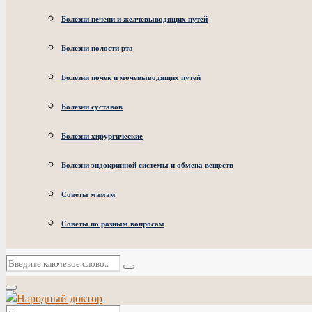
Болезни печени и желчевыводящих путей
Болезни полости рта
Болезни почек и мочевыводящих путей
Болезни суставов
Болезни хирургические
Болезни эндокринной системы и обмена веществ
Советы мамам
Советы по разным вопросам
Искать:
Поиск
Основное
меню
Искать: