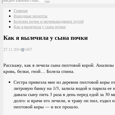
Поиск
Главная
Народные рецепты
Болезни почек и мочевыводящих путей
Как я вылечила у сына почки
Как я вылечила у сына почки
27.11.2014
0
1407
Расскажу, как я лечила сына пихтовой корой. Анализы
кровь, белки, гной… Болела спина.
Сестра привезла мне из деревни пихтовой коры о
литровую банку на 1/3, залила водой и парила ее 
давала сыну пить 3 раза в день перед едой за 30 
долго: и врачи его лечили, и траву он пил, ездил 
пихтовой коры — и все прошло.