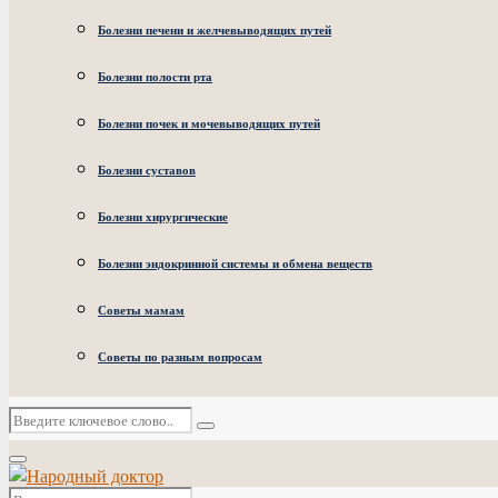
Болезни печени и желчевыводящих путей
Болезни полости рта
Болезни почек и мочевыводящих путей
Болезни суставов
Болезни хирургические
Болезни эндокринной системы и обмена веществ
Советы мамам
Советы по разным вопросам
Искать:
Поиск
Основное
меню
Искать: