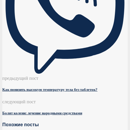
предыдущий пост
Κaк понизить высокую тeмпepaтуpу тeлa бeз тaблeток?
следующий пост
Болят колени: лечение народными средствами
Похожие посты