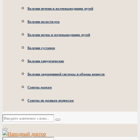
Болезни печени и желчевыводящих путей
Болезни полости рта
Болезни почек и мочевыводящих путей
Болезни суставов
Болезни хирургические
Болезни эндокринной системы и обмена веществ
Советы мамам
Советы по разным вопросам
Искать:
Поиск
Основное
меню
Искать: