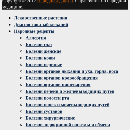
Copyright © 2012
Народный доктор.
Справочник по народной
медицине.
Facebook
Twitter
Instagram
Youtube
Vk
Лекарственные растения
Диагностика заболеваний
Народные рецепты
Аллергия
Болезни глаз
Болезни женские
Болезни кожи
Болезни нервные
Болезни органов дыхания и уха, горла, носа
Болезни органов кровообращения
Болезни органов пищеварения
Болезни печени и желчевыводящих путей
Болезни полости рта
Болезни почек и мочевыводящих путей
Болезни суставов
Болезни хирургические
Болезни эндокринной системы и обмена