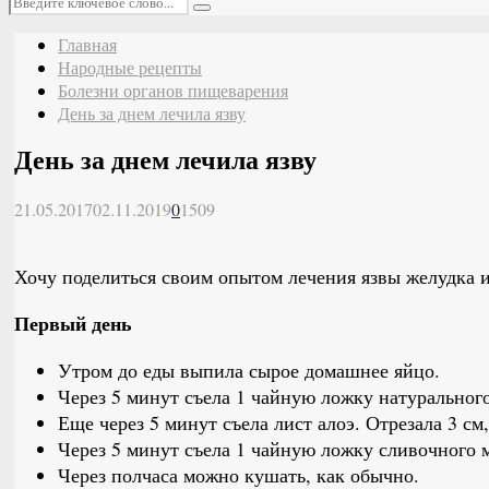
Поиск
Главная
Народные рецепты
Болезни органов пищеварения
День за днем лечила язву
День за днем лечила язву
21.05.2017
02.11.2019
0
1509
Хочу поделиться своим опытом лечения язвы желудка 
Первый день
Утром до еды выпила сырое домашнее яйцо.
Через 5 минут съела 1 чайную ложку натурального
Еще через 5 минут съела лист алоэ. Отрезала 3 см
Через 5 минут съела 1 чайную ложку сливочного 
Через полчаса можно кушать, как обычно.