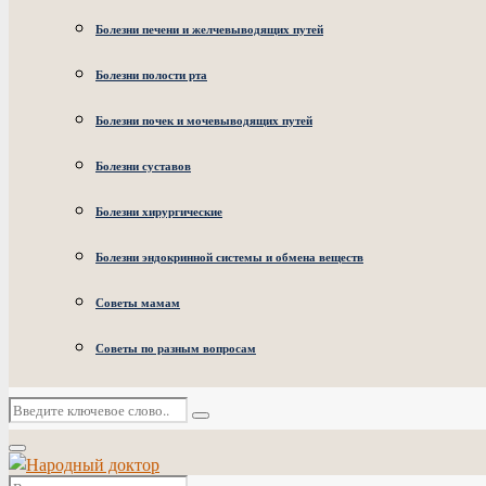
Болезни печени и желчевыводящих путей
Болезни полости рта
Болезни почек и мочевыводящих путей
Болезни суставов
Болезни хирургические
Болезни эндокринной системы и обмена веществ
Советы мамам
Советы по разным вопросам
Искать:
Поиск
Основное
меню
Искать: