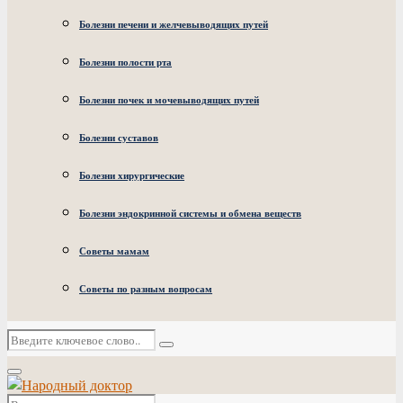
Болезни печени и желчевыводящих путей
Болезни полости рта
Болезни почек и мочевыводящих путей
Болезни суставов
Болезни хирургические
Болезни эндокринной системы и обмена веществ
Советы мамам
Советы по разным вопросам
Искать:
Поиск
Основное
меню
Искать: