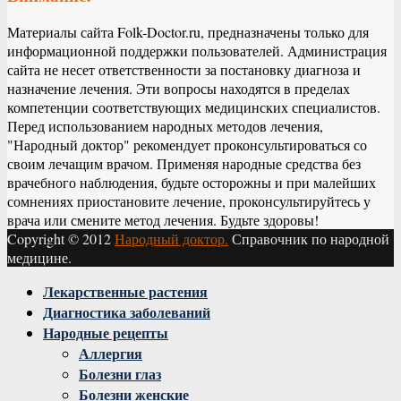
Материалы сайта Folk-Doctor.ru, предназначены только для
информационной поддержки пользователей. Администрация
сайта не несет ответственности за постановку диагноза и
назначение лечения. Эти вопросы находятся в пределах
компетенции соответствующих медицинских специалистов.
Перед использованием народных методов лечения,
"Народный доктор" рекомендует проконсультироваться со
своим лечащим врачом. Применяя народные средства без
врачебного наблюдения, будьте осторожны и при малейших
сомнениях приостановите лечение, проконсультируйтесь у
врача или смените метод лечения. Будьте здоровы!
Copyright © 2012
Народный доктор.
Справочник по народной
медицине.
Facebook
Twitter
Instagram
Youtube
Vk
Лекарственные растения
Диагностика заболеваний
Народные рецепты
Аллергия
Болезни глаз
Болезни женские