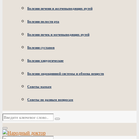
Болезни печени и желчевыводящих путей
Болезни полости рта
Болезни почек и мочевыводящих путей
Болезни суставов
Болезни хирургические
Болезни эндокринной системы и обмена веществ
Советы мамам
Советы по разным вопросам
Искать:
Поиск
Основное
меню
Искать: