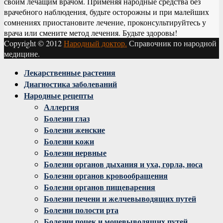
своим лечащим врачом. Применяя народные средства без
врачебного наблюдения, будьте осторожны и при малейших
сомнениях приостановите лечение, проконсультируйтесь у
врача или смените метод лечения. Будьте здоровы!
Copyright © 2012
Народный доктор.
Справочник по народной
медицине.
Facebook
Twitter
Instagram
Youtube
Vk
Лекарственные растения
Диагностика заболеваний
Народные рецепты
Аллергия
Болезни глаз
Болезни женские
Болезни кожи
Болезни нервные
Болезни органов дыхания и уха, горла, носа
Болезни органов кровообращения
Болезни органов пищеварения
Болезни печени и желчевыводящих путей
Болезни полости рта
Болезни почек и мочевыводящих путей