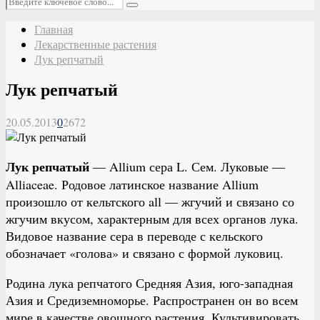
Поиск
Главная
Лекарственные растения
Лук репчатый
Лук репчатый
20.05.2013
0
2672
Лук репчатый
— Allium сера L. Сем. Луковые —
Alliaceae. Родовое латинское название Allium
произошло от кельтского all — жгучий и связано со
жгучим вкусом, характерным для всех органов лука.
Видовое название сера в переводе с кельского
обозначает «голова» и связано с формой луковиц.
Родина лука репчатого Средняя Азия, юго-западная
Азия и Средиземноморье. Распространен он во всем
мире в качестве овощного растения. Культивировать