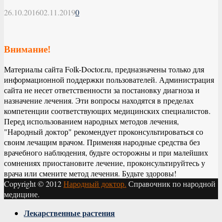
26.10.2016
02.11.2019
0
Внимание!
Материалы сайта Folk-Doctor.ru, предназначены только для
информационной поддержки пользователей. Администрация
сайта не несет ответственности за постановку диагноза и
назначение лечения. Эти вопросы находятся в пределах
компетенции соответствующих медицинских специалистов.
Перед использованием народных методов лечения,
"Народный доктор" рекомендует проконсультироваться со
своим лечащим врачом. Применяя народные средства без
врачебного наблюдения, будьте осторожны и при малейших
сомнениях приостановите лечение, проконсультируйтесь у
врача или смените метод лечения. Будьте здоровы!
Copyright © 2012
Народный доктор.
Справочник по народной
медицине.
Facebook
Twitter
Instagram
Youtube
Vk
Лекарственные растения