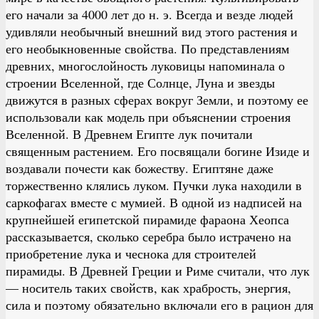
его начали за 4000 лет до н. э. Всегда и везде людей
удивляли необычный внешний вид этого растения и
его необыкновенные свойства. По представлениям
древних, многослойность луковицы напоминала о
строении Вселенной, где Солнце, Луна и звезды
движутся в разных сферах вокруг Земли, и поэтому ее
использовали как модель при объяснении строения
Вселенной. В Древнем Египте лук почитали
священным растением. Его посвящали богине Изиде и
воздавали почести как божеству. Египтяне даже
торжественно клялись луком. Пучки лука находили в
саркофагах вместе с мумией. В одной из надписей на
крупнейшей египетской пирамиде фараона Хеопса
рассказывается, сколько серебра было истрачено на
приобретение лука и чеснока для строителей
пирамиды. В Древней Греции и Риме считали, что лук
— носитель таких свойств, как храбрость, энергия,
сила и поэтому обязательно включали его в рацион для