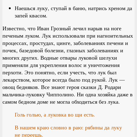
Наешься луку, ступай в баню, натрись хреном да
запей квасом.
Известно, что Иван Грозный лечил нарыв на ноге
печеным луком. Лук использовали при нагноительных
процессах, простудах, цинге, заболеваниях печени и
почек, базедовой болезни, глазных заболеваниях и
многих других. Водные отвары луковой шелухи
применяли для укрепления волос и уничтожения
перхоти. Это понятно, если учесть, что лук был
лекарством, которое всегда было под рукой. Лук —
овощ бедняков. Все знают героя сказки Д. Родари
мальчика-луковку Чипполино. Ни одна хозяйка даже в
самом бедном доме не могла обходиться без лука.
Голь голью, а луковка во щи есть.
В нашем краю словно в раю: рябины да луку
не переешь.