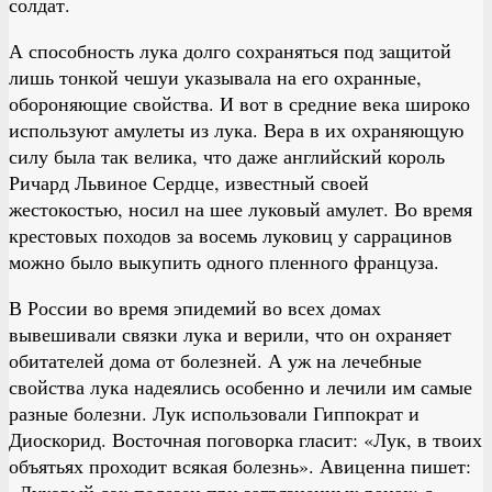
солдат.
А способность лука долго сохраняться под защитой
лишь тонкой чешуи указывала на его охранные,
обороняющие свойства. И вот в средние века широко
используют амулеты из лука. Вера в их охраняющую
силу была так велика, что даже английский король
Ричард Львиное Сердце, известный своей
жестокостью, носил на шее луковый амулет. Во время
крестовых походов за восемь луковиц у саррацинов
можно было выкупить одного пленного француза.
В России во время эпидемий во всех домах
вывешивали связки лука и верили, что он охраняет
обитателей дома от болезней. А уж на лечебные
свойства лука надеялись особенно и лечили им самые
разные болезни. Лук использовали Гиппократ и
Диоскорид. Восточная поговорка гласит: «Лук, в твоих
объятьях проходит всякая болезнь». Авиценна пишет:
«Луковый сок полезен при загрязненных ранах; с