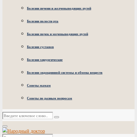
Болезни печени и желчевыводящих путей
Болезни полости рта
Болезни почек и мочевыводящих путей
Болезни суставов
Болезни хирургические
Болезни эндокринной системы и обмена веществ
Советы мамам
Советы по разным вопросам
Искать:
Поиск
Основное
меню
Искать: