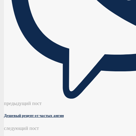
предыдущий пост
Дешевый рецепт от частых ангин
следующий пост