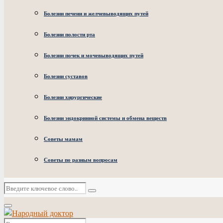
Болезни печени и желчевыводящих путей
Болезни полости рта
Болезни почек и мочевыводящих путей
Болезни суставов
Болезни хирургические
Болезни эндокринной системы и обмена веществ
Советы мамам
Советы по разным вопросам
Искать:
Поиск
Основное
меню
Искать: