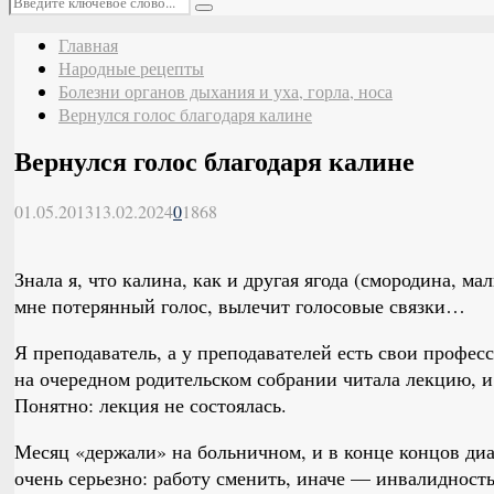
Поиск
Главная
Народные рецепты
Болезни органов дыхания и уха, горла, носа
Вернулся голос благодаря калине
Вернулся голос благодаря калине
01.05.2013
13.02.2024
0
1868
Знала я, что калина, как и другая ягода (смородина, ма
мне потерянный голос, вылечит голосовые связки…
Я преподаватель, а у преподавателей есть свои профе
на очередном родительском собрании читала лекцию, и
Понятно: лекция не состоялась.
Месяц «держали» на больничном, и в конце концов диа
очень серьезно: работу сменить, иначе — инвалидность