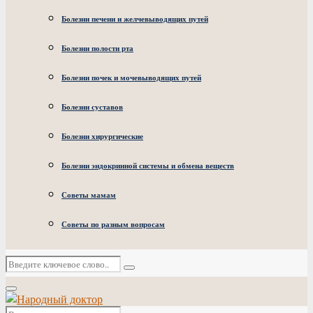
Болезни печени и желчевыводящих путей
Болезни полости рта
Болезни почек и мочевыводящих путей
Болезни суставов
Болезни хирургические
Болезни эндокринной системы и обмена веществ
Советы мамам
Советы по разным вопросам
Искать:
Поиск
Основное
меню
Искать: