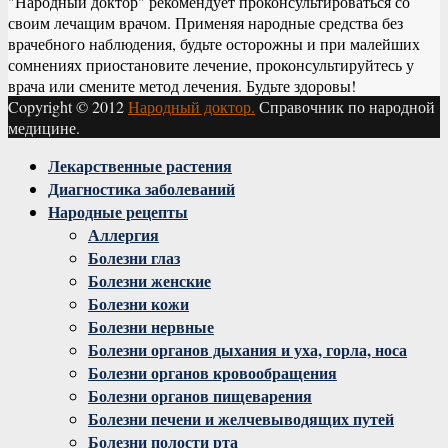
"Народный доктор" рекомендует проконсультироваться со
своим лечащим врачом. Применяя народные средства без
врачебного наблюдения, будьте осторожны и при малейших
сомнениях приостановите лечение, проконсультируйтесь у
врача или смените метод лечения. Будьте здоровы!
Copyright © 2012
Народный доктор.
Справочник по народной
медицине.
Facebook
Twitter
Instagram
Youtube
Vk
Лекарственные растения
Диагностика заболеваний
Народные рецепты
Аллергия
Болезни глаз
Болезни женские
Болезни кожи
Болезни нервные
Болезни органов дыхания и уха, горла, носа
Болезни органов кровообращения
Болезни органов пищеварения
Болезни печени и желчевыводящих путей
Болезни полости рта