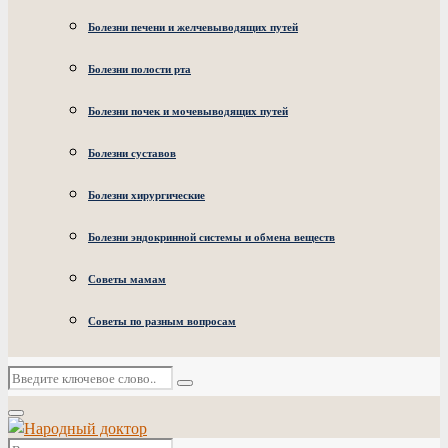
Болезни печени и желчевыводящих путей
Болезни полости рта
Болезни почек и мочевыводящих путей
Болезни суставов
Болезни хирургические
Болезни эндокринной системы и обмена веществ
Советы мамам
Советы по разным вопросам
Искать:
Поиск
Основное
меню
Искать: