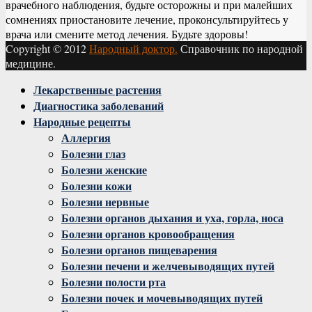
врачебного наблюдения, будьте осторожны и при малейших
сомнениях приостановите лечение, проконсультируйтесь у
врача или смените метод лечения. Будьте здоровы!
Copyright © 2012
Народный доктор.
Справочник по народной
медицине.
Facebook
Twitter
Instagram
Youtube
Vk
Лекарственные растения
Диагностика заболеваний
Народные рецепты
Аллергия
Болезни глаз
Болезни женские
Болезни кожи
Болезни нервные
Болезни органов дыхания и уха, горла, носа
Болезни органов кровообращения
Болезни органов пищеварения
Болезни печени и желчевыводящих путей
Болезни полости рта
Болезни почек и мочевыводящих путей