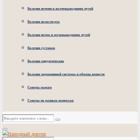
Болезни печени и желчевыводящих путей
Болезни полости рта
Болезни почек и мочевыводящих путей
Болезни суставов
Болезни хирургические
Болезни эндокринной системы и обмена веществ
Советы мамам
Советы по разным вопросам
Искать:
Поиск
Основное
меню
Искать: