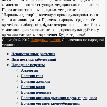
компетенции соответствующих медицинских специалистов.
Перед использованием народных методов лечения,
"Народный доктор" рекомендует проконсультироваться со
своим лечащим врачом. Применяя народные средства без
врачебного наблюдения, будьте осторожны и при малейших
сомнениях приостановите лечение, проконсультируйтесь у
врача или смените метод лечения. Будьте здоровы!
Copyright © 2012
Народный доктор.
Справочник по народной
медицине.
Facebook
Twitter
Instagram
Youtube
Vk
Лекарственные растения
Диагностика заболеваний
Народные рецепты
Аллергия
Болезни глаз
Болезни женские
Болезни кожи
Болезни нервные
Болезни органов дыхания и уха, горла, носа
Болезни органов кровообращения