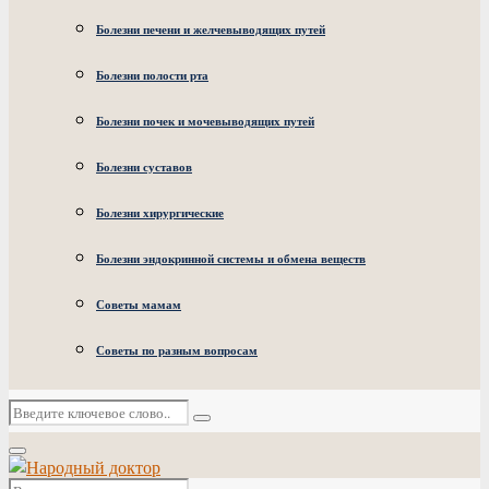
Болезни печени и желчевыводящих путей
Болезни полости рта
Болезни почек и мочевыводящих путей
Болезни суставов
Болезни хирургические
Болезни эндокринной системы и обмена веществ
Советы мамам
Советы по разным вопросам
Искать:
Поиск
Основное
меню
Искать: