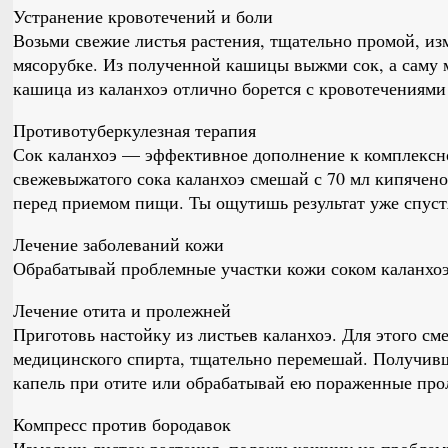
Устранение кровотечений и боли
Возьми свежие листья растения, тщательно промой, из
мясорубке. Из полученной кашицы выжми сок, а саму 
кашица из каланхоэ отлично борется с кровотечениями
Противотуберкулезная терапия
Сок каланхоэ — эффективное дополнение к комплексно
свежевыжатого сока каланхоэ смешай с 70 мл кипячено
перед приемом пищи. Ты ощутишь результат уже спуст
Лечение заболеваний кожи
Обрабатывай проблемные участки кожи соком каланхоэ
Лечение отита и пролежней
Приготовь настойку из листьев каланхоэ. Для этого сме
медицинского спирта, тщательно перемешай. Получив
капель при отите или обрабатывай ею пораженные про
Компресс против бородавок
Измельчи листок растения, положи кашицу на пробле