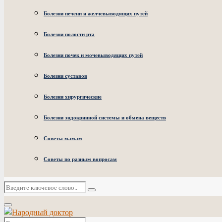
Болезни печени и желчевыводящих путей
Болезни полости рта
Болезни почек и мочевыводящих путей
Болезни суставов
Болезни хирургические
Болезни эндокринной системы и обмена веществ
Советы мамам
Советы по разным вопросам
Искать:
Поиск
Основное
меню
Искать: