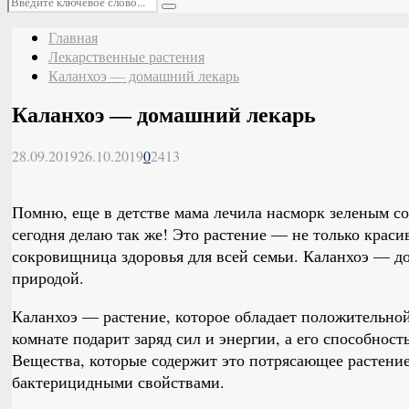
Поиск
Главная
Лекарственные растения
Каланхоэ — домашний лекарь
Каланхоэ — домашний лекарь
28.09.2019
26.10.2019
0
2413
Помню, еще в детстве мама лечила насморк зеленым сок
сегодня делаю так же! Это растение — не только краси
сокровищница здоровья для всей семьи. Каланхоэ — д
природой.
Каланхоэ — растение, которое обладает положительной
комнате подарит заряд сил и энергии, а его способност
Вещества, которые содержит это потрясающее растени
бактерицидными свойствами.