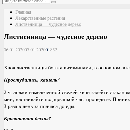
Поиск
Главная
Лекарственные растения
Лиственница — чудесное дерево
Лиственница — чудесное дерево
06.01.2020
07.01.2020
0
1852
Хвоя лиственницы богата витаминами, в основном аск
Простудились, кашель?
2 ч. ложки измельченной свежей хвои залейте стаканом
мин, настаивайте под крышкой час, процедите. Принима
3 раза в день за полчаса до еды.
Кровоточат десны?