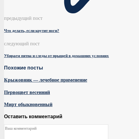
предыдущий пост
Что делать, если крутит ноги?
следующий пост
Убираем пятна и следы от прыщей в домашних условиях
Похожие посты
Крыжовник — лечебное применение
Первоцвет весенний
Мирт обыкновенный
Оставить комментарий