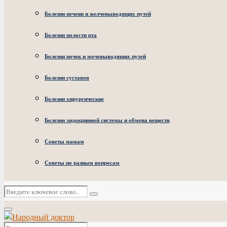
Болезни печени и желчевыводящих путей
Болезни полости рта
Болезни почек и мочевыводящих путей
Болезни суставов
Болезни хирургические
Болезни эндокринной системы и обмена веществ
Советы мамам
Советы по разным вопросам
Искать:
Поиск
Основное
меню
Искать: