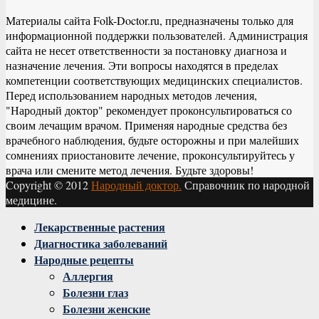
Материалы сайта Folk-Doctor.ru, предназначены только для
информационной поддержки пользователей. Администрация
сайта не несет ответственности за постановку диагноза и
назначение лечения. Эти вопросы находятся в пределах
компетенции соответствующих медицинских специалистов.
Перед использованием народных методов лечения,
"Народный доктор" рекомендует проконсультироваться со
своим лечащим врачом. Применяя народные средства без
врачебного наблюдения, будьте осторожны и при малейших
сомнениях приостановите лечение, проконсультируйтесь у
врача или смените метод лечения. Будьте здоровы!
Copyright © 2012
Народный доктор.
Справочник по народной
медицине.
Facebook
Twitter
Instagram
Youtube
Vk
Лекарственные растения
Диагностика заболеваний
Народные рецепты
Аллергия
Болезни глаз
Болезни женские