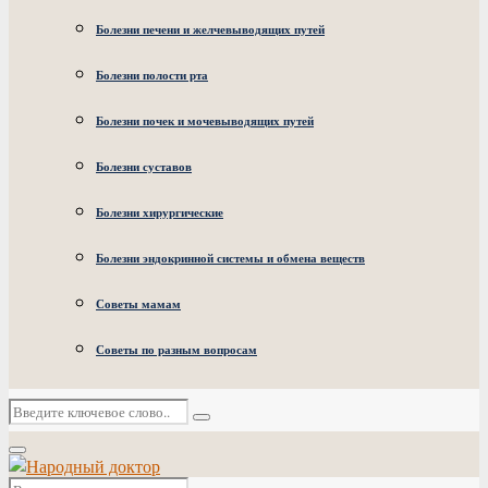
Болезни печени и желчевыводящих путей
Болезни полости рта
Болезни почек и мочевыводящих путей
Болезни суставов
Болезни хирургические
Болезни эндокринной системы и обмена веществ
Советы мамам
Советы по разным вопросам
Искать:
Поиск
Основное
меню
Искать: